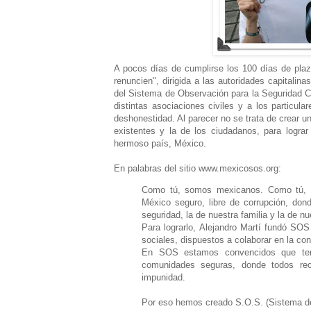
A pocos días de cumplirse los 100 días de plaz
renuncien", dirigida a las autoridades capitalina
del Sistema de Observación para la Seguridad C
distintas asociaciones civiles y a los particula
deshonestidad. Al parecer no se trata de crear u
existentes y la de los ciudadanos, para logr
hermoso país, México.
En palabras del sitio www.mexicosos.org:
Como tú, somos mexicanos. Como tú, s
México seguro, libre de corrupción, don
seguridad, la de nuestra familia y la de nu
Para lograrlo, Alejandro Martí fundó SO
sociales, dispuestos a colaborar en la co
En SOS estamos convencidos que ten
comunidades seguras, donde todos rech
impunidad.
Por eso hemos creado S.O.S. (Sistema de