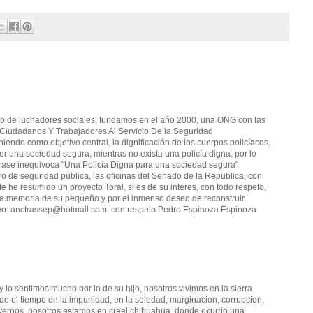
rupo de luchadores sociales, fundamos en el año 2000, una ONG con las
iudadanos Y Trabajadores Al Servicio De la Seguridad
iendo como objetivo central, la dignificación de los cuerpos policíacos,
r una sociedad segura, mientras no exista una policía digna, por lo
rase inequivoca "Una Policía Digna para una sociedad segura"
o de seguridad pública, las oficinas del Senado de la Republica, con
te he resumido un proyecto Toral, si es de su interes, con todo respeto,
la memoria de su pequeño y por el inmenso deseo de reconstruir
eo: anctrassep@hotmail.com. con respeto Pedro Espinoza Espinoza
,y lo sentimos mucho por lo de su hijo, nosotros vivimos en la sierra
o el tiempo en la impunidad, en la soledad, marginacion, corrupcion,
vernos, nosotros estamos en creel chihuahua, donde ocurrio una