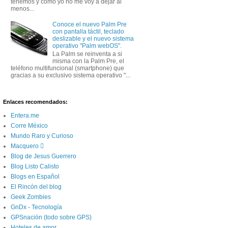
tenemos y como yo no me voy a dejar al
menos...
Conoce el nuevo Palm Pre
con pantalla táctil, teclado
deslizable y el nuevo sistema
operativo "Palm webOS".
La Palm se reinventa a si
misma con la Palm Pre, el
teléfono multifuncional (smartphone) que
gracias a su exclusivo sistema operativo "...
Enlaces recomendados:
Entera.me
Corre México
Mundo Raro y Curioso
Macquero 
Blog de Jesus Guerrero
Blog Listo Calisto
Blogs en Español
El Rincón del blog
Geek Zombies
GnDx - Tecnología
GPSnación (todo sobre GPS)
Hoteles de amor