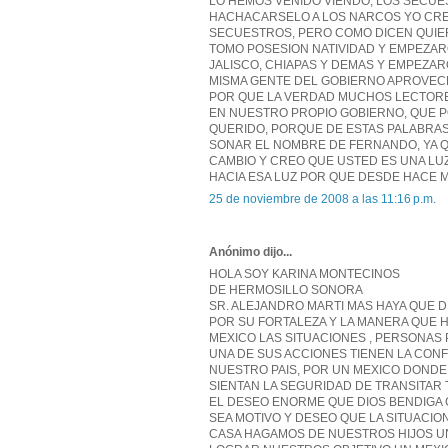
LO HEMOS VENIDO VIENDO, LOS SECUE
HACHACARSELO A LOS NARCOS YO CREO
SECUESTROS, PERO COMO DICEN QUIER
TOMO POSESION NATIVIDAD Y EMPEZAR
JALISCO, CHIAPAS Y DEMAS Y EMPEZA
MISMA GENTE DEL GOBIERNO APROVECH
POR QUE LA VERDAD MUCHOS LECTORE
EN NUESTRO PROPIO GOBIERNO, QUE 
QUERIDO, PORQUE DE ESTAS PALABRAS
SONAR EL NOMBRE DE FERNANDO, YA Q
CAMBIO Y CREO QUE USTED ES UNA LU
HACIA ESA LUZ POR QUE DESDE HACE 
25 de noviembre de 2008 a las 11:16 p.m.
Anónimo dijo...
HOLA SOY KARINA MONTECINOS
DE HERMOSILLO SONORA
SR. ALEJANDRO MARTI MAS HAYA QUE 
POR SU FORTALEZA Y LA MANERA QUE 
MEXICO LAS SITUACIONES , PERSONA
UNA DE SUS ACCIONES TIENEN LA CON
NUESTRO PAIS, POR UN MEXICO DONDE 
SIENTAN LA SEGURIDAD DE TRANSITAR
EL DESEO ENORME QUE DIOS BENDIGA 
SEA MOTIVO Y DESEO QUE LA SITUACIO
CASA HAGAMOS DE NUESTROS HIJOS UN