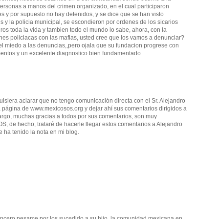
ersonas a manos del crimen organizado, en el cual participaron
s y por supuesto no hay detenidos, y se dice que se han visto
les y la policia municipal, se escondieron por ordenes de los sicarios
os toda la vida y tambien todo el mundo lo sabe, ahora, con la
es policiacas con las mafias, usted cree que los vamos a denunciar?
el miedo a las denuncias,,pero ojala que su fundacion progrese con
mentos y un excelente diagnostico bien fundamentado
isiera aclarar que no tengo comunicación directa con el Sr. Alejandro
 la página de www.mexicosos.org y dejar ahí sus comentarios dirigidos a
argo, muchas gracias a todos por sus comentarios, son muy
S, de hecho, trataré de hacerle llegar estos comentarios a Alejandro
e ha tenido la nota en mi blog.
incero pesame por los sucedido a su hijo, la comunidad mexicana en