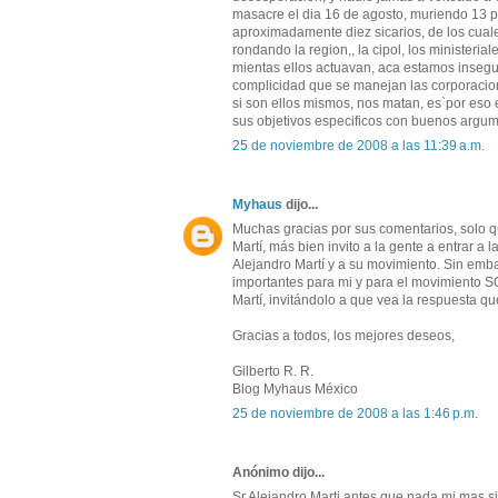
masacre el dia 16 de agosto, muriendo 13 p
aproximadamente diez sicarios, de los cuale
rondando la region,, la cipol, los ministeria
mientas ellos actuavan, aca estamos insegur
complicidad que se manejan las corporacion
si son ellos mismos, nos matan, es`por eso 
sus objetivos especificos con buenos argu
25 de noviembre de 2008 a las 11:39 a.m.
Myhaus
dijo...
Muchas gracias por sus comentarios, solo qu
Martí, más bien invito a la gente a entrar a
Alejandro Martí y a su movimiento. Sin emb
importantes para mi y para el movimiento SO
Martí, invitándolo a que vea la respuesta qu
Gracias a todos, los mejores deseos,
Gilberto R. R.
Blog Myhaus México
25 de noviembre de 2008 a las 1:46 p.m.
Anónimo dijo...
Sr.Alejandro Marti antes que nada mi mas s