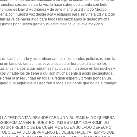
 nuestros corazones y a la vez le hace saber que cuenta con todo
i nombre es David Rodriguez y de ante mano usted y todo Mexico
uenta con nuestra voz desde aca y estamos para servirle a ud y a todo
a iniciativa de hacer algo para todos los mexicanos le deseo mucha
 juntos por nuestra gente y nuestro mexico, que viva mexico y
 de cambiar todo y estar obcervando a los mandos policiacos pero la
ui en tampico tamaulipas seve a cualquier hora del dia como los
uotas a los narcos a qui nadamas hay que salir un poco en las noches y
cos y nadie los de tiene a qui son mucha gente q acido secuestrada
e crear la inseguridad en toda la region espero y pronto pongan un
spero que algun dia los agarren a toda esta gente que no deja trabajar
 LA PERDIDA TAN GRANDE PARA UD Y SU FAMILIA, YO QUISIERA
ESGRACIADAMENTE NUESTRO PAIS ESTA MUY CORROMPIDO
O SR PRESI NO SE DE CUENTA DE QUE A SU LADO DERECHO
 TODO EL PAIS LO SEPA MENOS EL DESDE HACE YA TIEMPO QUE