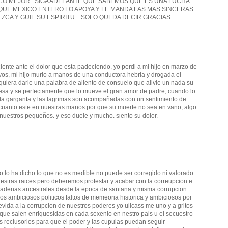
O MEJOR...SIGA ADELANTE QUE SABEMOS QUE ES UNA LUCHA
UE MEXICO ENTERO LO APOYA Y LE MANDA LAS MAS SINCERAS
ZCA Y GUIE SU ESPIRITU....SOLO QUEDA DECIR GRACIAS
ciente ante el dolor que esta padeciendo, yo perdi a mi hijo en marzo de
uyos, mi hijo murio a manos de una conductora hebria y drogada el
quiera darle una palabra de aliento de consuelo que alivie un nada su
resa y se perfectamente que lo mueve el gran amor de padre, cuando lo
 la garganta y las lagrimas son acompañadas con un sentimiento de
uanto este en nuestras manos por que su muerte no sea en vano, algo
 nuestros pequeños. y eso duele y mucho. siento su dolor.
omo lo ha dicho lo que no es medible no puede ser corregido ni valorado
uestras raices pero deberemos protestar y acabar con la correupcion e
adenas ancestrales desde la epoca de santana y misma corrupcion
s ambiciosos politicos faltos de memeoria historica y ambiciosos por
devida a la corrupcion de nuestros poderes yo ulicass me uno y a gritos
que salen enriquesidas en cada sexenio en nestro pais u el secuestro
s reclusorios para que el poder y las cupulas puedan seguir