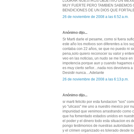
LOGRAR NUESTROS OBJETIVO UN MEXIC
MUY FUERTE PERO TAMBIEN SABEMOS Q
BENDICIONES DE UN DIOS QUE FORTALE
26 de noviembre de 2008 a las 6:52 a.m.
Anónimo dijo...
Sr Marti darle el pesame, como si fuera sufi
este año los motivos son diferentes a los s
contaba con 22 años, se que no puedo ni si
pena,solo quiero reconocer su valor y ente
veo en las noticias, un nudo se me hace en
impotencia porque aun y cuando hagamos c
es muy cierto señor....nada nos devolvera a
Desistir nunca....Adelante
26 de noviembre de 2008 a las 6:13 p.m.
Anónimo dijo...
sr marti felicito por esta fundacion "sos" c
yo "ulicass" me uno a nuestro mexico por n
impunidad que venimos arrastrando como c
que ha fomentado estados unidos en nuestro
el poder y el dinero todo esta situacion es 
pongo testimonios de nuestras autoridades 
y el crimen organizado es tolerado desde lo