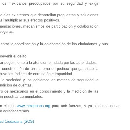
 los mexicanos preocupados por su seguridad y exigir
ciales existentes que desarrollan propuestas y soluciones
sí multiplicar sus efectos positivos.
rganizaciones, mecanismos de participación y colaboración
seguras.
entar la coordinación y la colaboración de los ciudadanos y sus
evenir el delito.
r seguimiento a la atención brindada por las autoridades.
a construcción de un sistema de justicia que garantice la
uya los índices de corrupción e impunidad.
 la sociedad y los gobiernos en materia de seguridad, a
ndición de cuentas.
ero de mexicanos en el conocimiento y la medición de las
 en nuestras comunidades.
n el sitio
www.mexicosos.org
para unir fuerzas, y ya si desea donar
 lo agradeceremos.
dad Ciudadana (SOS)