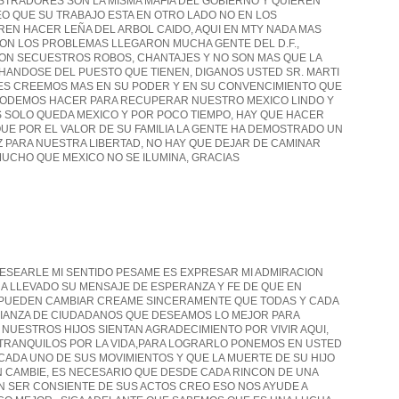
STRADORES SON LA MISMA MAFIA DEL GOBIERNO Y QUIEREN
 QUE SU TRABAJO ESTA EN OTRO LADO NO EN LOS
EN HACER LEÑA DEL ARBOL CAIDO, AQUI EN MTY NADA MAS
ON LOS PROBLEMAS LLEGARON MUCHA GENTE DEL D.F.,
RON SECUESTROS ROBOS, CHANTAJES Y NO SON MAS QUE LA
ANDOSE DEL PUESTO QUE TIENEN, DIGANOS USTED SR. MARTI
S CREEMOS MAS EN SU PODER Y EN SU CONVENCIMIENTO QUE
PODEMOS HACER PARA RECUPERAR NUESTRO MEXICO LINDO Y
 SOLO QUEDA MEXICO Y POR POCO TIEMPO, HAY QUE HACER
UE POR EL VALOR DE SU FAMILIA LA GENTE HA DEMOSTRADO UN
Z PARA NUESTRA LIBERTAD, NO HAY QUE DEJAR DE CAMINAR
MUCHO QUE MEXICO NO SE ILUMINA, GRACIAS
DESEARLE MI SENTIDO PESAME ES EXPRESAR MI ADMIRACION
HA LLEVADO SU MENSAJE DE ESPERANZA Y FE DE QUE EN
S PUEDEN CAMBIAR CREAME SINCERAMENTE QUE TODAS Y CADA
FIANZA DE CIUDADANOS QUE DESEAMOS LO MEJOR PARA
NUESTROS HIJOS SIENTAN AGRADECIMIENTO POR VIVIR AQUI,
 TRANQUILOS POR LA VIDA,PARA LOGRARLO PONEMOS EN USTED
CADA UNO DE SUS MOVIMIENTOS Y QUE LA MUERTE DE SU HIJO
N CAMBIE, ES NECESARIO QUE DESDE CADA RINCON DE UNA
 SER CONSIENTE DE SUS ACTOS CREO ESO NOS AYUDE A