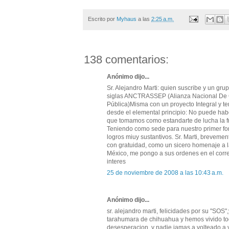
Escrito por
Myhaus
a las
2:25 a.m.
138 comentarios:
Anónimo dijo...
Sr. Alejandro Marti: quien suscribe y un g
siglas ANCTRASSEP (Alianza Nacional De C
Pública)Misma con un proyecto Integral y ten
desde el elemental principio: No puede habe
que tomamos como estandarte de lucha la f
Teniendo como sede para nuestro primer for
logros miuy sustantivos. Sr. Marti, brevemen
con gratuidad, como un sicero homenaje a 
México, me pongo a sus ordenes en el corr
interes
25 de noviembre de 2008 a las 10:43 a.m.
Anónimo dijo...
sr. alejandro marti, felicidades por su "SOS"
tarahumara de chihuahua y hemos vivido tod
desesperacion, y nadie jamas a volteado a 