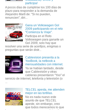
participa!
A pocos días de cumplirse los 100 días de
plazo para responder a la demanda de
Alejandro Martí de: "Si no pueden,
renuncien", diri...
Gana un Volkswagen Gol
2009 participando en el reto
"Comienza tu Viaje".
Participa en el Reto
Volkswagen para ganarte un
Gol 2009, solo hay que
resolver una serie de acertijos, enigmas o
preguntas que serán distr...
Cablevision presenta a la
YooBook, la netbook a
mensualidades con internet.
Ya se habían tardado, desde
que Cablevisión y otras
cableras presentaron "Yoo" el
servicio de internet, telefonía y televisión (o
...
TELCEL apesta, me atienden
mejor en las tortillas.
No es nada nuevo este
asunto de que TELCEL
apeste, sin embargo, creo
que todos merecemos lo que