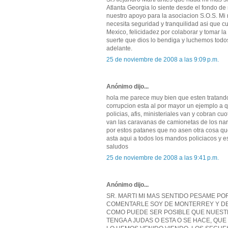
Atlanta Georgia lo siente desde el fondo de
nuestro apoyo para la asociacion S.O.S. M
necesita seguridad y tranquilidad asi que c
Mexico, felicidadez por colaborar y tomar l
suerte que dios lo bendiga y luchemos todos
adelante.
25 de noviembre de 2008 a las 9:09 p.m.
Anónimo dijo...
hola me parece muy bien que esten tratando
corrupcion esta al por mayor un ejemplo a q
policias, afis, ministeriales van y cobran c
van las caravanas de camionetas de los nar
por estos patanes que no asen otra cosa qu
asta aqui a todos los mandos policiacos y e
saludos
25 de noviembre de 2008 a las 9:41 p.m.
Anónimo dijo...
SR. MARTI MI MAS SENTIDO PESAME POR
COMENTARLE SOY DE MONTERREY Y D
COMO PUEDE SER POSIBLE QUE NUESTR
TENGA A JUDAS O ESTA O SE HACE, QUE