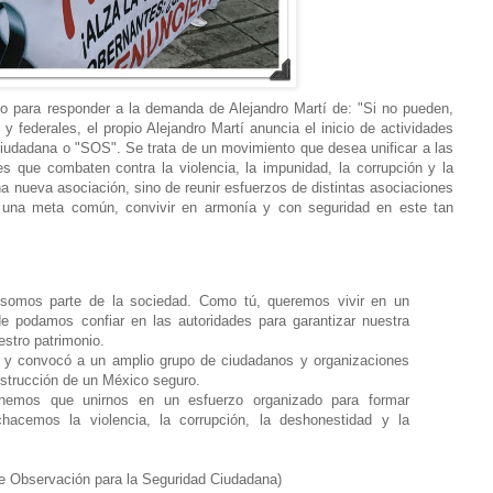
o para responder a la demanda de Alejandro Martí de: "Si no pueden,
s y federales, el propio Alejandro Martí anuncia el inicio de actividades
iudadana o "SOS". Se trata de un movimiento que desea unificar a las
res que combaten contra la violencia, la impunidad, la corrupción y la
na nueva asociación, sino de reunir esfuerzos de distintas asociaciones
ar una meta común, convivir en armonía y con seguridad en este tan
omos parte de la sociedad. Como tú, queremos vivir en un
de podamos confiar en las autoridades para garantizar nuestra
estro patrimonio.
S y convocó a un amplio grupo de ciudadanos y organizaciones
nstrucción de un México seguro.
emos que unirnos en un esfuerzo organizado para formar
acemos la violencia, la corrupción, la deshonestidad y la
 Observación para la Seguridad Ciudadana)