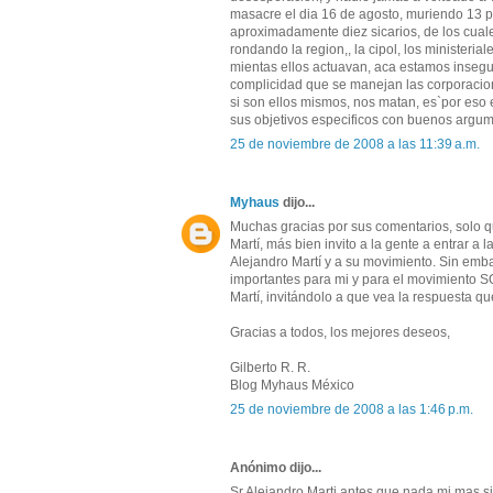
masacre el dia 16 de agosto, muriendo 13 p
aproximadamente diez sicarios, de los cuale
rondando la region,, la cipol, los ministeria
mientas ellos actuavan, aca estamos insegur
complicidad que se manejan las corporacion
si son ellos mismos, nos matan, es`por eso 
sus objetivos especificos con buenos argu
25 de noviembre de 2008 a las 11:39 a.m.
Myhaus
dijo...
Muchas gracias por sus comentarios, solo qu
Martí, más bien invito a la gente a entrar a
Alejandro Martí y a su movimiento. Sin emb
importantes para mi y para el movimiento SO
Martí, invitándolo a que vea la respuesta qu
Gracias a todos, los mejores deseos,
Gilberto R. R.
Blog Myhaus México
25 de noviembre de 2008 a las 1:46 p.m.
Anónimo dijo...
Sr.Alejandro Marti antes que nada mi mas s