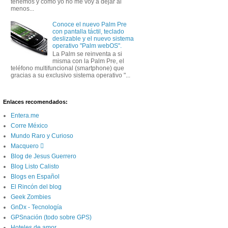
tenemos y como yo no me voy a dejar al
menos...
Conoce el nuevo Palm Pre
con pantalla táctil, teclado
deslizable y el nuevo sistema
operativo "Palm webOS".
La Palm se reinventa a si
misma con la Palm Pre, el
teléfono multifuncional (smartphone) que
gracias a su exclusivo sistema operativo "...
Enlaces recomendados:
Entera.me
Corre México
Mundo Raro y Curioso
Macquero 
Blog de Jesus Guerrero
Blog Listo Calisto
Blogs en Español
El Rincón del blog
Geek Zombies
GnDx - Tecnología
GPSnación (todo sobre GPS)
Hoteles de amor