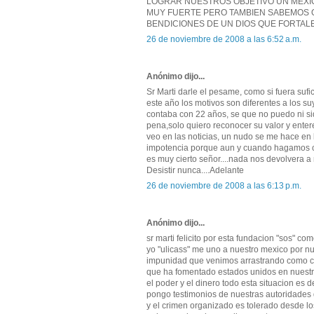
LOGRAR NUESTROS OBJETIVO UN MEXIC
MUY FUERTE PERO TAMBIEN SABEMOS Q
BENDICIONES DE UN DIOS QUE FORTALE
26 de noviembre de 2008 a las 6:52 a.m.
Anónimo dijo...
Sr Marti darle el pesame, como si fuera sufi
este año los motivos son diferentes a los s
contaba con 22 años, se que no puedo ni si
pena,solo quiero reconocer su valor y ente
veo en las noticias, un nudo se me hace en
impotencia porque aun y cuando hagamos c
es muy cierto señor....nada nos devolvera a
Desistir nunca....Adelante
26 de noviembre de 2008 a las 6:13 p.m.
Anónimo dijo...
sr marti felicito por esta fundacion "sos" c
yo "ulicass" me uno a nuestro mexico por n
impunidad que venimos arrastrando como c
que ha fomentado estados unidos en nuestro
el poder y el dinero todo esta situacion es 
pongo testimonios de nuestras autoridades 
y el crimen organizado es tolerado desde lo