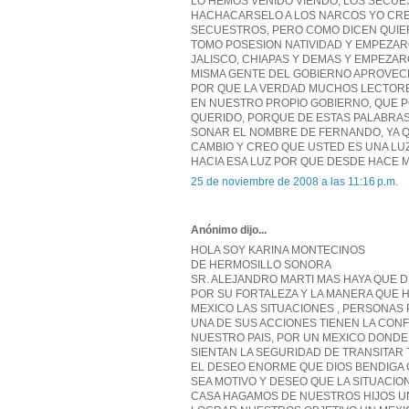
LO HEMOS VENIDO VIENDO, LOS SECUE
HACHACARSELO A LOS NARCOS YO CREO
SECUESTROS, PERO COMO DICEN QUIER
TOMO POSESION NATIVIDAD Y EMPEZAR
JALISCO, CHIAPAS Y DEMAS Y EMPEZA
MISMA GENTE DEL GOBIERNO APROVECH
POR QUE LA VERDAD MUCHOS LECTORE
EN NUESTRO PROPIO GOBIERNO, QUE 
QUERIDO, PORQUE DE ESTAS PALABRAS
SONAR EL NOMBRE DE FERNANDO, YA Q
CAMBIO Y CREO QUE USTED ES UNA LU
HACIA ESA LUZ POR QUE DESDE HACE 
25 de noviembre de 2008 a las 11:16 p.m.
Anónimo dijo...
HOLA SOY KARINA MONTECINOS
DE HERMOSILLO SONORA
SR. ALEJANDRO MARTI MAS HAYA QUE 
POR SU FORTALEZA Y LA MANERA QUE 
MEXICO LAS SITUACIONES , PERSONA
UNA DE SUS ACCIONES TIENEN LA CON
NUESTRO PAIS, POR UN MEXICO DONDE 
SIENTAN LA SEGURIDAD DE TRANSITAR
EL DESEO ENORME QUE DIOS BENDIGA 
SEA MOTIVO Y DESEO QUE LA SITUACIO
CASA HAGAMOS DE NUESTROS HIJOS UN