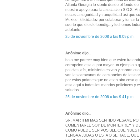
Atlanta Georgia lo siente desde el fondo de
nuestro apoyo para la asociacion S.O.S. M
necesita seguridad y tranquilidad asi que c
Mexico, felicidadez por colaborar y tomar l
suerte que dios lo bendiga y luchemos todos
adelante.
25 de noviembre de 2008 a las 9:09 p.m.
Anónimo dijo...
hola me parece muy bien que esten tratando
corrupcion esta al por mayor un ejemplo a q
policias, afis, ministeriales van y cobran c
van las caravanas de camionetas de los nar
por estos patanes que no asen otra cosa qu
asta aqui a todos los mandos policiacos y e
saludos
25 de noviembre de 2008 a las 9:41 p.m.
Anónimo dijo...
SR. MARTI MI MAS SENTIDO PESAME POR
COMENTARLE SOY DE MONTERREY Y D
COMO PUEDE SER POSIBLE QUE NUESTR
TENGA A JUDAS O ESTA O SE HACE, QUE