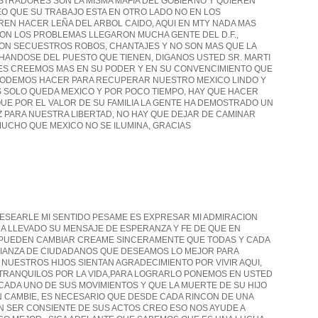
STRADORES SON LA MISMA MAFIA DEL GOBIERNO Y QUIEREN
 QUE SU TRABAJO ESTA EN OTRO LADO NO EN LOS
EN HACER LEÑA DEL ARBOL CAIDO, AQUI EN MTY NADA MAS
ON LOS PROBLEMAS LLEGARON MUCHA GENTE DEL D.F.,
RON SECUESTROS ROBOS, CHANTAJES Y NO SON MAS QUE LA
ANDOSE DEL PUESTO QUE TIENEN, DIGANOS USTED SR. MARTI
S CREEMOS MAS EN SU PODER Y EN SU CONVENCIMIENTO QUE
PODEMOS HACER PARA RECUPERAR NUESTRO MEXICO LINDO Y
 SOLO QUEDA MEXICO Y POR POCO TIEMPO, HAY QUE HACER
UE POR EL VALOR DE SU FAMILIA LA GENTE HA DEMOSTRADO UN
Z PARA NUESTRA LIBERTAD, NO HAY QUE DEJAR DE CAMINAR
MUCHO QUE MEXICO NO SE ILUMINA, GRACIAS
DESEARLE MI SENTIDO PESAME ES EXPRESAR MI ADMIRACION
HA LLEVADO SU MENSAJE DE ESPERANZA Y FE DE QUE EN
S PUEDEN CAMBIAR CREAME SINCERAMENTE QUE TODAS Y CADA
FIANZA DE CIUDADANOS QUE DESEAMOS LO MEJOR PARA
NUESTROS HIJOS SIENTAN AGRADECIMIENTO POR VIVIR AQUI,
 TRANQUILOS POR LA VIDA,PARA LOGRARLO PONEMOS EN USTED
CADA UNO DE SUS MOVIMIENTOS Y QUE LA MUERTE DE SU HIJO
N CAMBIE, ES NECESARIO QUE DESDE CADA RINCON DE UNA
 SER CONSIENTE DE SUS ACTOS CREO ESO NOS AYUDE A