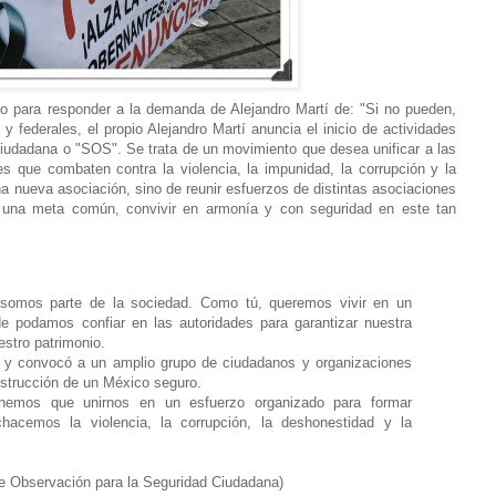
o para responder a la demanda de Alejandro Martí de: "Si no pueden,
s y federales, el propio Alejandro Martí anuncia el inicio de actividades
iudadana o "SOS". Se trata de un movimiento que desea unificar a las
res que combaten contra la violencia, la impunidad, la corrupción y la
na nueva asociación, sino de reunir esfuerzos de distintas asociaciones
ar una meta común, convivir en armonía y con seguridad en este tan
omos parte de la sociedad. Como tú, queremos vivir en un
de podamos confiar en las autoridades para garantizar nuestra
estro patrimonio.
S y convocó a un amplio grupo de ciudadanos y organizaciones
nstrucción de un México seguro.
emos que unirnos en un esfuerzo organizado para formar
acemos la violencia, la corrupción, la deshonestidad y la
 Observación para la Seguridad Ciudadana)