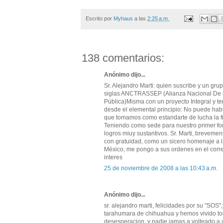
Escrito por
Myhaus
a las
2:25 a.m.
138 comentarios:
Anónimo dijo...
Sr. Alejandro Marti: quien suscribe y un g
siglas ANCTRASSEP (Alianza Nacional De C
Pública)Misma con un proyecto Integral y ten
desde el elemental principio: No puede habe
que tomamos como estandarte de lucha la f
Teniendo como sede para nuestro primer for
logros miuy sustantivos. Sr. Marti, brevemen
con gratuidad, como un sicero homenaje a 
México, me pongo a sus ordenes en el corr
interes
25 de noviembre de 2008 a las 10:43 a.m.
Anónimo dijo...
sr. alejandro marti, felicidades por su "SOS"
tarahumara de chihuahua y hemos vivido tod
desesperacion, y nadie jamas a volteado a 