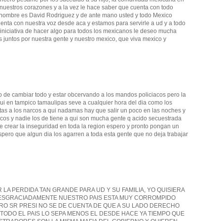
 nuestros corazones y a la vez le hace saber que cuenta con todo
i nombre es David Rodriguez y de ante mano usted y todo Mexico
uenta con nuestra voz desde aca y estamos para servirle a ud y a todo
a iniciativa de hacer algo para todos los mexicanos le deseo mucha
 juntos por nuestra gente y nuestro mexico, que viva mexico y
 de cambiar todo y estar obcervando a los mandos policiacos pero la
ui en tampico tamaulipas seve a cualquier hora del dia como los
uotas a los narcos a qui nadamas hay que salir un poco en las noches y
cos y nadie los de tiene a qui son mucha gente q acido secuestrada
e crear la inseguridad en toda la region espero y pronto pongan un
spero que algun dia los agarren a toda esta gente que no deja trabajar
 LA PERDIDA TAN GRANDE PARA UD Y SU FAMILIA, YO QUISIERA
ESGRACIADAMENTE NUESTRO PAIS ESTA MUY CORROMPIDO
O SR PRESI NO SE DE CUENTA DE QUE A SU LADO DERECHO
 TODO EL PAIS LO SEPA MENOS EL DESDE HACE YA TIEMPO QUE