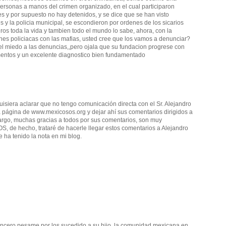
ersonas a manos del crimen organizado, en el cual participaron
s y por supuesto no hay detenidos, y se dice que se han visto
les y la policia municipal, se escondieron por ordenes de los sicarios
os toda la vida y tambien todo el mundo lo sabe, ahora, con la
es policiacas con las mafias, usted cree que los vamos a denunciar?
el miedo a las denuncias,,pero ojala que su fundacion progrese con
mentos y un excelente diagnostico bien fundamentado
isiera aclarar que no tengo comunicación directa con el Sr. Alejandro
 la página de www.mexicosos.org y dejar ahí sus comentarios dirigidos a
argo, muchas gracias a todos por sus comentarios, son muy
S, de hecho, trataré de hacerle llegar estos comentarios a Alejandro
e ha tenido la nota en mi blog.
incero pesame por los sucedido a su hijo, la comunidad mexicana en