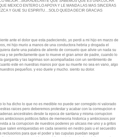
O MEJOR...SIGA ADELANTE QUE SABEMOS QUE ES UNA LUCHA
UE MEXICO ENTERO LO APOYA Y LE MANDA LAS MAS SINCERAS
ZCA Y GUIE SU ESPIRITU....SOLO QUEDA DECIR GRACIAS
ciente ante el dolor que esta padeciendo, yo perdi a mi hijo en marzo de
uyos, mi hijo murio a manos de una conductora hebria y drogada el
quiera darle una palabra de aliento de consuelo que alivie un nada su
resa y se perfectamente que lo mueve el gran amor de padre, cuando lo
 la garganta y las lagrimas son acompañadas con un sentimiento de
uanto este en nuestras manos por que su muerte no sea en vano, algo
 nuestros pequeños. y eso duele y mucho. siento su dolor.
omo lo ha dicho lo que no es medible no puede ser corregido ni valorado
uestras raices pero deberemos protestar y acabar con la correupcion e
adenas ancestrales desde la epoca de santana y misma corrupcion
s ambiciosos politicos faltos de memeoria historica y ambiciosos por
devida a la corrupcion de nuestros poderes yo ulicass me uno y a gritos
que salen enriquesidas en cada sexenio en nestro pais u el secuestro
s reclusorios para que el poder y las cupulas puedan seguir