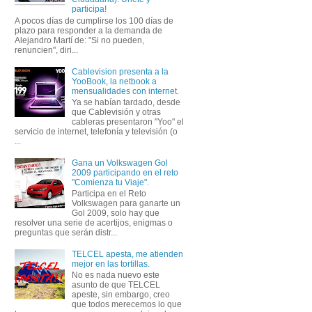
participa!
A pocos días de cumplirse los 100 días de
plazo para responder a la demanda de
Alejandro Martí de: "Si no pueden,
renuncien", diri...
Cablevision presenta a la
YooBook, la netbook a
mensualidades con internet.
Ya se habían tardado, desde
que Cablevisión y otras
cableras presentaron "Yoo" el
servicio de internet, telefonía y televisión (o
...
Gana un Volkswagen Gol
2009 participando en el reto
"Comienza tu Viaje".
Participa en el Reto
Volkswagen para ganarte un
Gol 2009, solo hay que
resolver una serie de acertijos, enigmas o
preguntas que serán distr...
TELCEL apesta, me atienden
mejor en las tortillas.
No es nada nuevo este
asunto de que TELCEL
apeste, sin embargo, creo
que todos merecemos lo que