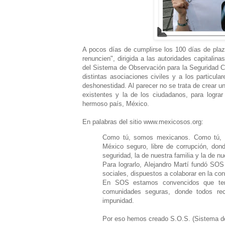
A pocos días de cumplirse los 100 días de plaz
renuncien", dirigida a las autoridades capitalina
del Sistema de Observación para la Seguridad C
distintas asociaciones civiles y a los particula
deshonestidad. Al parecer no se trata de crear u
existentes y la de los ciudadanos, para logr
hermoso país, México.
En palabras del sitio www.mexicosos.org:
Como tú, somos mexicanos. Como tú, s
México seguro, libre de corrupción, don
seguridad, la de nuestra familia y la de nu
Para lograrlo, Alejandro Martí fundó SO
sociales, dispuestos a colaborar en la co
En SOS estamos convencidos que ten
comunidades seguras, donde todos rech
impunidad.
Por eso hemos creado S.O.S. (Sistema de