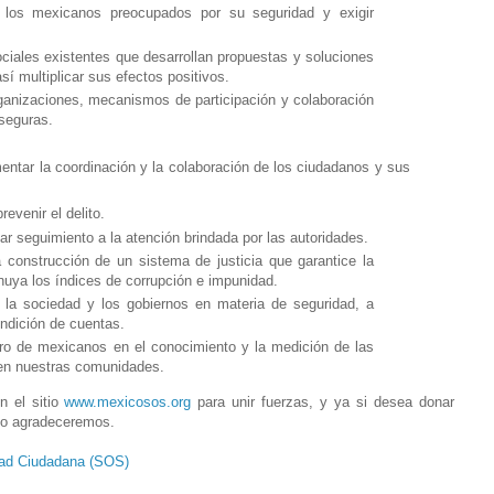
 los mexicanos preocupados por su seguridad y exigir
ciales existentes que desarrollan propuestas y soluciones
sí multiplicar sus efectos positivos.
rganizaciones, mecanismos de participación y colaboración
seguras.
entar la coordinación y la colaboración de los ciudadanos y sus
evenir el delito.
r seguimiento a la atención brindada por las autoridades.
a construcción de un sistema de justicia que garantice la
uya los índices de corrupción e impunidad.
 la sociedad y los gobiernos en materia de seguridad, a
ndición de cuentas.
ero de mexicanos en el conocimiento y la medición de las
 en nuestras comunidades.
n el sitio
www.mexicosos.org
para unir fuerzas, y ya si desea donar
 lo agradeceremos.
dad Ciudadana (SOS)