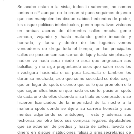
Se acabo estan a la vista, todos lo sabemos, no somos
tontos o si? aunque no lo crean si pues seguimos dejando
que nos manipulen,los disque sabios hediondos de poder,
los disque politicos intelectuales, ponen operativos vistosos
en ambas aceras de diferentes calles mucha gente
armada, vejando y hasta matando gente inocente y
honrada, y fuera y dentro de los tugurios vemos
vendedores de droga todo el tiempo, en las principales
calles se pasean con sus carros de lujo y hasta sin placas y
nadien ve nada sera miedo o sera que engruesan sus
bolsillos, y me sigo preguntando esos que salen ricos los
investigara hacienda o es pura faramalla o tambien les
daran su mochada, creo que como sociedad se debe exigir
que en lugar de spots diciendo que es lo que prometen o lo
que segun ellos hicieron que nada es cierto, pusieran spots
de cada uno de ellos diciendo si su titulo es comprado, o se
hicieron licenciados de la impunidad de la noche a la
mañana spots donde se dijera su carrera honesta y sus
meritos adjuntando su antidoping , esto y ademas sus
fechorias por otro lado, sus compras ilegales, diputadetes
que se adueñan de predios y hasta de calles, lavado de
dinero en disque instituciones falsas,o sres.secretarios de