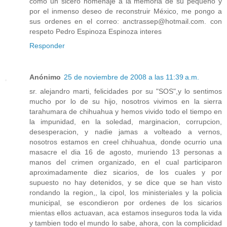
como un sicero homenaje a la memoria de su pequeño y
por el inmenso deseo de reconstruir México, me pongo a
sus ordenes en el correo: anctrassep@hotmail.com. con
respeto Pedro Espinoza Espinoza interes
Responder
Anónimo
25 de noviembre de 2008 a las 11:39 a.m.
sr. alejandro marti, felicidades por su "SOS",y lo sentimos
mucho por lo de su hijo, nosotros vivimos en la sierra
tarahumara de chihuahua y hemos vivido todo el tiempo en
la impunidad, en la soledad, marginacion, corrupcion,
desesperacion, y nadie jamas a volteado a vernos,
nosotros estamos en creel chihuahua, donde ocurrio una
masacre el dia 16 de agosto, muriendo 13 personas a
manos del crimen organizado, en el cual participaron
aproximadamente diez sicarios, de los cuales y por
supuesto no hay detenidos, y se dice que se han visto
rondando la region,, la cipol, los ministeriales y la policia
municipal, se escondieron por ordenes de los sicarios
mientas ellos actuavan, aca estamos inseguros toda la vida
y tambien todo el mundo lo sabe, ahora, con la complicidad