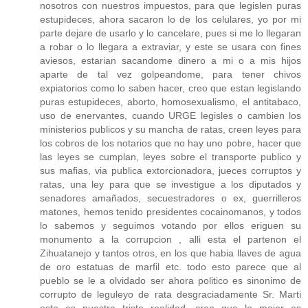
nosotros con nuestros impuestos, para que legislen puras
estupideces, ahora sacaron lo de los celulares, yo por mi
parte dejare de usarlo y lo cancelare, pues si me lo llegaran
a robar o lo llegara a extraviar, y este se usara con fines
aviesos, estarian sacandome dinero a mi o a mis hijos
aparte de tal vez golpeandome, para tener chivos
expiatorios como lo saben hacer, creo que estan legislando
puras estupideces, aborto, homosexualismo, el antitabaco,
uso de enervantes, cuando URGE legisles o cambien los
ministerios publicos y su mancha de ratas, creen leyes para
los cobros de los notarios que no hay uno pobre, hacer que
las leyes se cumplan, leyes sobre el transporte publico y
sus mafias, via publica extorcionadora, jueces corruptos y
ratas, una ley para que se investigue a los diputados y
senadores amañados, secuestradores o ex, guerrilleros
matones, hemos tenido presidentes cocainomanos, y todos
lo sabemos y seguimos votando por ellos eriguen su
monumento a la corrupcion , alli esta el partenon el
Zihuatanejo y tantos otros, en los que habia llaves de agua
de oro estatuas de marfil etc. todo esto parece que al
pueblo se le a olvidado ser ahora politico es sinonimo de
corrupto de leguleyo de rata desgraciadamente Sr. Marti