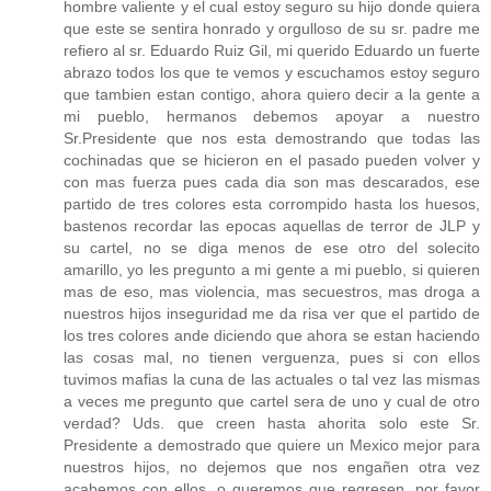
hombre valiente y el cual estoy seguro su hijo donde quiera
que este se sentira honrado y orgulloso de su sr. padre me
refiero al sr. Eduardo Ruiz Gil, mi querido Eduardo un fuerte
abrazo todos los que te vemos y escuchamos estoy seguro
que tambien estan contigo, ahora quiero decir a la gente a
mi pueblo, hermanos debemos apoyar a nuestro
Sr.Presidente que nos esta demostrando que todas las
cochinadas que se hicieron en el pasado pueden volver y
con mas fuerza pues cada dia son mas descarados, ese
partido de tres colores esta corrompido hasta los huesos,
bastenos recordar las epocas aquellas de terror de JLP y
su cartel, no se diga menos de ese otro del solecito
amarillo, yo les pregunto a mi gente a mi pueblo, si quieren
mas de eso, mas violencia, mas secuestros, mas droga a
nuestros hijos inseguridad me da risa ver que el partido de
los tres colores ande diciendo que ahora se estan haciendo
las cosas mal, no tienen verguenza, pues si con ellos
tuvimos mafias la cuna de las actuales o tal vez las mismas
a veces me pregunto que cartel sera de uno y cual de otro
verdad? Uds. que creen hasta ahorita solo este Sr.
Presidente a demostrado que quiere un Mexico mejor para
nuestros hijos, no dejemos que nos engañen otra vez
acabemos con ellos, o queremos que regresen, por favor