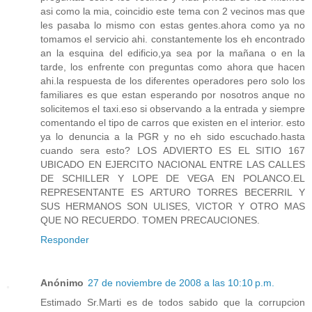
asi como la mia, coincidio este tema con 2 vecinos mas que
les pasaba lo mismo con estas gentes.ahora como ya no
tomamos el servicio ahi. constantemente los eh encontrado
an la esquina del edificio,ya sea por la mañana o en la
tarde, los enfrente con preguntas como ahora que hacen
ahi.la respuesta de los diferentes operadores pero solo los
familiares es que estan esperando por nosotros anque no
solicitemos el taxi.eso si observando a la entrada y siempre
comentando el tipo de carros que existen en el interior. esto
ya lo denuncia a la PGR y no eh sido escuchado.hasta
cuando sera esto? LOS ADVIERTO ES EL SITIO 167
UBICADO EN EJERCITO NACIONAL ENTRE LAS CALLES
DE SCHILLER Y LOPE DE VEGA EN POLANCO.EL
REPRESENTANTE ES ARTURO TORRES BECERRIL Y
SUS HERMANOS SON ULISES, VICTOR Y OTRO MAS
QUE NO RECUERDO. TOMEN PRECAUCIONES.
Responder
Anónimo
27 de noviembre de 2008 a las 10:10 p.m.
Estimado Sr.Marti es de todos sabido que la corrupcion