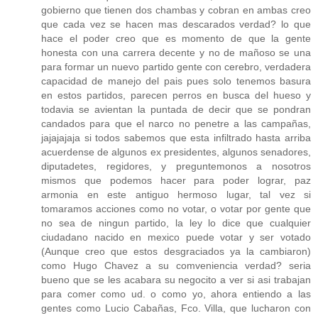
gobierno que tienen dos chambas y cobran en ambas creo
que cada vez se hacen mas descarados verdad? lo que
hace el poder creo que es momento de que la gente
honesta con una carrera decente y no de mañoso se una
para formar un nuevo partido gente con cerebro, verdadera
capacidad de manejo del pais pues solo tenemos basura
en estos partidos, parecen perros en busca del hueso y
todavia se avientan la puntada de decir que se pondran
candados para que el narco no penetre a las campañas,
jajajajaja si todos sabemos que esta infiltrado hasta arriba
acuerdense de algunos ex presidentes, algunos senadores,
diputadetes, regidores, y preguntemonos a nosotros
mismos que podemos hacer para poder lograr, paz
armonia en este antiguo hermoso lugar, tal vez si
tomaramos acciones como no votar, o votar por gente que
no sea de ningun partido, la ley lo dice que cualquier
ciudadano nacido en mexico puede votar y ser votado
(Aunque creo que estos desgraciados ya la cambiaron)
como Hugo Chavez a su comveniencia verdad? seria
bueno que se les acabara su negocito a ver si asi trabajan
para comer como ud. o como yo, ahora entiendo a las
gentes como Lucio Cabañas, Fco. Villa, que lucharon con