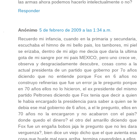
las armas ahora podemos hacerlo intelectualmente o no?
Responder
Anónimo
5 de febrero de 2009 a las 1:34 a.m.
Recuerdo mi infancia, cuando en la primaria y secundaria,
escuchaba el himno de mi bello pais, los tambores, mi piel
se erizaba, dentro de mi algo me decia que daria la ultima
gota de mi sangre por mi pais MEXICO, pero uno crece ve,
observa y desgraciadamente descubre, cosas como a la
actual presidenta de un partido que goberno por 7o años
diciendo que no entiende porque Fox en 6 años no
construyo refinerias que fue un error ja le pregunto porque
en 70 años ellos no lo hicieron, el ex presidente del mismo
partido Peltrones diciendo que Fox tenia que decir a quien
le habia encargado la presidencia para saber a quien se le
debia ese mal gobierno de 6 años, a el le pregunto, ellos en
70 años no la encargaron y no acabaron con el pais?
donde quedo el dinero? el otro del amarillo diciendo que
Fox fue un engaña bobos jaja le pregunto que no les dara
verguenza?, bien dice un viejo dicho que el que avienta esa
cosa que huele mal para arriba, termina cayendoles a ellos,