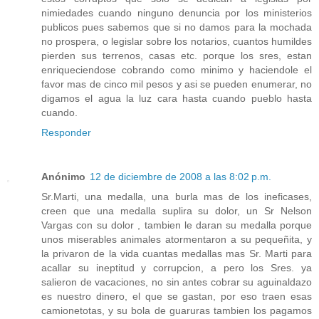
nimiedades cuando ninguno denuncia por los ministerios
publicos pues sabemos que si no damos para la mochada
no prospera, o legislar sobre los notarios, cuantos humildes
pierden sus terrenos, casas etc. porque los sres, estan
enriqueciendose cobrando como minimo y haciendole el
favor mas de cinco mil pesos y asi se pueden enumerar, no
digamos el agua la luz cara hasta cuando pueblo hasta
cuando.
Responder
Anónimo
12 de diciembre de 2008 a las 8:02 p.m.
Sr.Marti, una medalla, una burla mas de los ineficases,
creen que una medalla suplira su dolor, un Sr Nelson
Vargas con su dolor , tambien le daran su medalla porque
unos miserables animales atormentaron a su pequeñita, y
la privaron de la vida cuantas medallas mas Sr. Marti para
acallar su ineptitud y corrupcion, a pero los Sres. ya
salieron de vacaciones, no sin antes cobrar su aguinaldazo
es nuestro dinero, el que se gastan, por eso traen esas
camionetotas, y su bola de guaruras tambien los pagamos