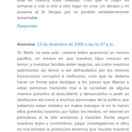
este es nuestra triste realidad, creo que lo mejor es
armarse o irse a vivir a otro lugar no cree, un abrazo y mi
pesame al Sr Vargas por su perdida verdaderamente
lamentable.
Responder
Anónimo
13 de diciembre de 2008 a las 11:07 p.m.
Sr. Marti, no esta solo, creame todos queremos un mexico
pacifico, un mexico en que nuestros hijos crescan sin
temor, y nuestras familias esten seguras, asi como nuestros
patrimonios sin temor a ser defraudados por los mismos
funcionarios corruptos e ineficaces, creo que se deberia
hacer un frente para destapar a los jueces que liberan a
estas personas haciendo mal a la sociedad de alguna
manera ponerlos al descubierto y denunciarlos o pedir su
destitucion asi como a muchos personajes de la politica que
sabemos estan metidos en malos manejos si no lo hacen
ellos ponerlos nosotros por todos los medios, en internet en
periodicos el la tele armarnos y hacerles frente segun
nuestras leyes y costumbres, pagar investigadores si ellos
no nos brindan la proteccion tenemos que hacerlo nosotros