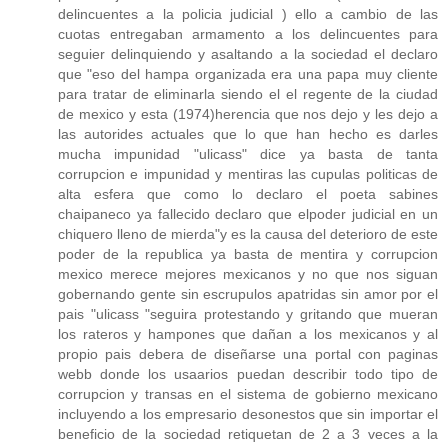
delincuentes a la policia judicial ) ello a cambio de las
cuotas entregaban armamento a los delincuentes para
seguier delinquiendo y asaltando a la sociedad el declaro
que "eso del hampa organizada era una papa muy cliente
para tratar de eliminarla siendo el el regente de la ciudad
de mexico y esta (1974)herencia que nos dejo y les dejo a
las autorides actuales que lo que han hecho es darles
mucha impunidad "ulicass" dice ya basta de tanta
corrupcion e impunidad y mentiras las cupulas politicas de
alta esfera que como lo declaro el poeta sabines
chaipaneco ya fallecido declaro que elpoder judicial en un
chiquero lleno de mierda"y es la causa del deterioro de este
poder de la republica ya basta de mentira y corrupcion
mexico merece mejores mexicanos y no que nos siguan
gobernando gente sin escrupulos apatridas sin amor por el
pais "ulicass "seguira protestando y gritando que mueran
los rateros y hampones que dañan a los mexicanos y al
propio pais debera de diseñarse una portal con paginas
webb donde los usaarios puedan describir todo tipo de
corrupcion y transas en el sistema de gobierno mexicano
incluyendo a los empresario desonestos que sin importar el
beneficio de la sociedad retiquetan de 2 a 3 veces a la