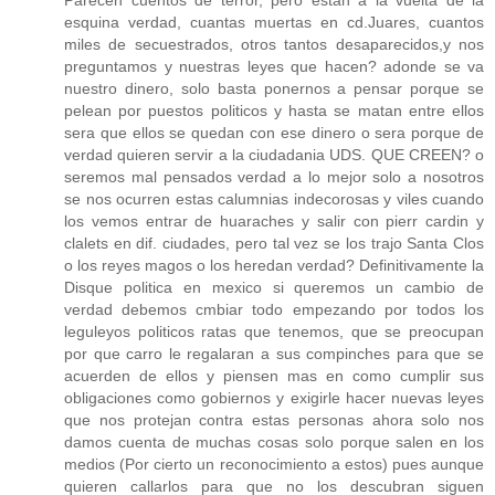
Parecen cuentos de terror, pero estan a la vuelta de la
esquina verdad, cuantas muertas en cd.Juares, cuantos
miles de secuestrados, otros tantos desaparecidos,y nos
preguntamos y nuestras leyes que hacen? adonde se va
nuestro dinero, solo basta ponernos a pensar porque se
pelean por puestos politicos y hasta se matan entre ellos
sera que ellos se quedan con ese dinero o sera porque de
verdad quieren servir a la ciudadania UDS. QUE CREEN? o
seremos mal pensados verdad a lo mejor solo a nosotros
se nos ocurren estas calumnias indecorosas y viles cuando
los vemos entrar de huaraches y salir con pierr cardin y
clalets en dif. ciudades, pero tal vez se los trajo Santa Clos
o los reyes magos o los heredan verdad? Definitivamente la
Disque politica en mexico si queremos un cambio de
verdad debemos cmbiar todo empezando por todos los
leguleyos politicos ratas que tenemos, que se preocupan
por que carro le regalaran a sus compinches para que se
acuerden de ellos y piensen mas en como cumplir sus
obligaciones como gobiernos y exigirle hacer nuevas leyes
que nos protejan contra estas personas ahora solo nos
damos cuenta de muchas cosas solo porque salen en los
medios (Por cierto un reconocimiento a estos) pues aunque
quieren callarlos para que no los descubran siguen