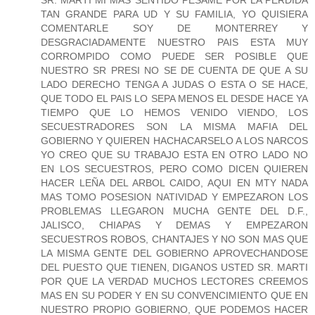
SR. MARTI MI MAS SENTIDO PESAME POR LA PERDIDA
TAN GRANDE PARA UD Y SU FAMILIA, YO QUISIERA
COMENTARLE SOY DE MONTERREY Y
DESGRACIADAMENTE NUESTRO PAIS ESTA MUY
CORROMPIDO COMO PUEDE SER POSIBLE QUE
NUESTRO SR PRESI NO SE DE CUENTA DE QUE A SU
LADO DERECHO TENGA A JUDAS O ESTA O SE HACE,
QUE TODO EL PAIS LO SEPA MENOS EL DESDE HACE YA
TIEMPO QUE LO HEMOS VENIDO VIENDO, LOS
SECUESTRADORES SON LA MISMA MAFIA DEL
GOBIERNO Y QUIEREN HACHACARSELO A LOS NARCOS
YO CREO QUE SU TRABAJO ESTA EN OTRO LADO NO
EN LOS SECUESTROS, PERO COMO DICEN QUIEREN
HACER LEÑA DEL ARBOL CAIDO, AQUI EN MTY NADA
MAS TOMO POSESION NATIVIDAD Y EMPEZARON LOS
PROBLEMAS LLEGARON MUCHA GENTE DEL D.F.,
JALISCO, CHIAPAS Y DEMAS Y EMPEZARON
SECUESTROS ROBOS, CHANTAJES Y NO SON MAS QUE
LA MISMA GENTE DEL GOBIERNO APROVECHANDOSE
DEL PUESTO QUE TIENEN, DIGANOS USTED SR. MARTI
POR QUE LA VERDAD MUCHOS LECTORES CREEMOS
MAS EN SU PODER Y EN SU CONVENCIMIENTO QUE EN
NUESTRO PROPIO GOBIERNO, QUE PODEMOS HACER