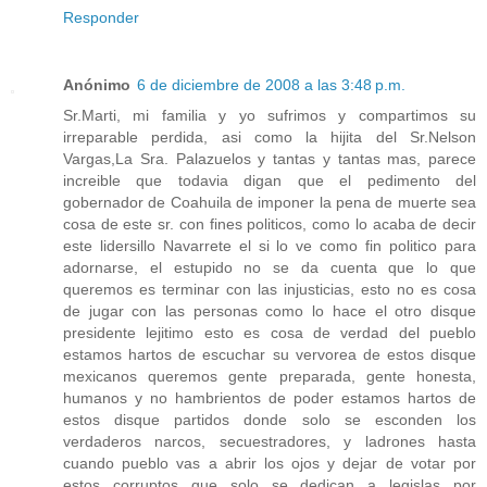
Responder
Anónimo
6 de diciembre de 2008 a las 3:48 p.m.
Sr.Marti, mi familia y yo sufrimos y compartimos su
irreparable perdida, asi como la hijita del Sr.Nelson
Vargas,La Sra. Palazuelos y tantas y tantas mas, parece
increible que todavia digan que el pedimento del
gobernador de Coahuila de imponer la pena de muerte sea
cosa de este sr. con fines politicos, como lo acaba de decir
este lidersillo Navarrete el si lo ve como fin politico para
adornarse, el estupido no se da cuenta que lo que
queremos es terminar con las injusticias, esto no es cosa
de jugar con las personas como lo hace el otro disque
presidente lejitimo esto es cosa de verdad del pueblo
estamos hartos de escuchar su vervorea de estos disque
mexicanos queremos gente preparada, gente honesta,
humanos y no hambrientos de poder estamos hartos de
estos disque partidos donde solo se esconden los
verdaderos narcos, secuestradores, y ladrones hasta
cuando pueblo vas a abrir los ojos y dejar de votar por
estos corruptos que solo se dedican a legislas por