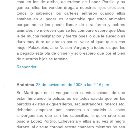
esta en los de arriba, acuerdese de Lopez Portillo y su
gamba, ellos les venden droga a nuestros hijos ellos son,
todos lo sabemos los carteles entraron cuando ellos
estaban en el poder es lamentable que estos animales
porque no se les puede llamar de otra forma y pobres
animales no merecen que se les compare espero que Dios
le de mucha resignacion y fuerza pues lo que le sucedio es
duro muy duro un abrazo por su valor al igual que a esa
mujer Palazuelos, al sr Nelson Vargas y a todos los que les
a pegado esta ola de crimen y solo espero que por el bien
de nuestros hijos se termine.
Responder
Anónimo
28 de noviembre de 2008 a las 2:16 p.m.
Sr. Marti que no le vengan con cuentos chinos, de que
estan limpiando la policia, es de todos sabido que en los
partidos existen ex guerrilleros, secuestradores, rateros etc.
deberian empezar por hacerles un analisis a estos
sinverguenzas que son los cabesillas, o quien cree que
puso a Lopez Portillo, Echeverria y ellos a su vez al negro
durazo, al disque coronel acosta chaparro mientras no sea