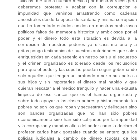
"ulicass" me uno a nuestro mexico por nuestras raices pero
deberemos protestar y acabar con la correupcion e
impunidad que venimos arrastrando como cadenas
ancestrales desde la epoca de santana y misma corrupcion
que ha fomentado estados unidos en nuestros ambiciosos
politicos faltos de memeoria historica y ambiciosos por el
poder y el dinero todo esta situacion es devida a la
corrupcion de nuestros poderes yo ulicass me uno y a
gritos pongo testimonios de nuestras autoridades que salen
enriquesidas en cada sexenio en nestro pais u el secuestro
y el crimen organizado es tolerado desde los reclusorios
para que el poder y las cupulas puedan seguir gobernando
solo aquellos que tengan un profundo amor a sus patria a
sus hijos y sin importarles el dinero mal habido y que
quieran rescatar a el mexico tranquilo y hacer una exausta
limpieza de ese cancer que es el hampa organizada y
sobre todo apoyar a las clases pobres y historicamente los
pobres no son los que roban y secuestran y delinquen sino
son bandas organizadas que no han sido pobres
economicamente sino han sido cobijados por la impunidad
y la corrupcion y mandos altos del poder como lo declaro el
profesor carlos hank gonzales cuando se entero que los
policias judiciales a cambio de dinero (cuotas de los