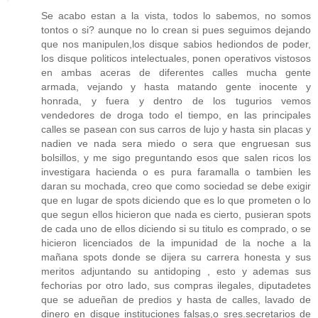
Se acabo estan a la vista, todos lo sabemos, no somos
tontos o si? aunque no lo crean si pues seguimos dejando
que nos manipulen,los disque sabios hediondos de poder,
los disque politicos intelectuales, ponen operativos vistosos
en ambas aceras de diferentes calles mucha gente
armada, vejando y hasta matando gente inocente y
honrada, y fuera y dentro de los tugurios vemos
vendedores de droga todo el tiempo, en las principales
calles se pasean con sus carros de lujo y hasta sin placas y
nadien ve nada sera miedo o sera que engruesan sus
bolsillos, y me sigo preguntando esos que salen ricos los
investigara hacienda o es pura faramalla o tambien les
daran su mochada, creo que como sociedad se debe exigir
que en lugar de spots diciendo que es lo que prometen o lo
que segun ellos hicieron que nada es cierto, pusieran spots
de cada uno de ellos diciendo si su titulo es comprado, o se
hicieron licenciados de la impunidad de la noche a la
mañana spots donde se dijera su carrera honesta y sus
meritos adjuntando su antidoping , esto y ademas sus
fechorias por otro lado, sus compras ilegales, diputadetes
que se adueñan de predios y hasta de calles, lavado de
dinero en disque instituciones falsas,o sres.secretarios de