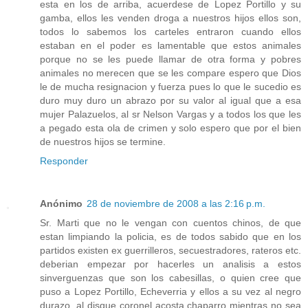
esta en los de arriba, acuerdese de Lopez Portillo y su
gamba, ellos les venden droga a nuestros hijos ellos son,
todos lo sabemos los carteles entraron cuando ellos
estaban en el poder es lamentable que estos animales
porque no se les puede llamar de otra forma y pobres
animales no merecen que se les compare espero que Dios
le de mucha resignacion y fuerza pues lo que le sucedio es
duro muy duro un abrazo por su valor al igual que a esa
mujer Palazuelos, al sr Nelson Vargas y a todos los que les
a pegado esta ola de crimen y solo espero que por el bien
de nuestros hijos se termine.
Responder
Anónimo
28 de noviembre de 2008 a las 2:16 p.m.
Sr. Marti que no le vengan con cuentos chinos, de que
estan limpiando la policia, es de todos sabido que en los
partidos existen ex guerrilleros, secuestradores, rateros etc.
deberian empezar por hacerles un analisis a estos
sinverguenzas que son los cabesillas, o quien cree que
puso a Lopez Portillo, Echeverria y ellos a su vez al negro
durazo, al disque coronel acosta chaparro mientras no sea