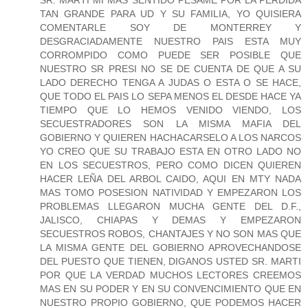
SR. MARTI MI MAS SENTIDO PESAME POR LA PERDIDA
TAN GRANDE PARA UD Y SU FAMILIA, YO QUISIERA
COMENTARLE SOY DE MONTERREY Y
DESGRACIADAMENTE NUESTRO PAIS ESTA MUY
CORROMPIDO COMO PUEDE SER POSIBLE QUE
NUESTRO SR PRESI NO SE DE CUENTA DE QUE A SU
LADO DERECHO TENGA A JUDAS O ESTA O SE HACE,
QUE TODO EL PAIS LO SEPA MENOS EL DESDE HACE YA
TIEMPO QUE LO HEMOS VENIDO VIENDO, LOS
SECUESTRADORES SON LA MISMA MAFIA DEL
GOBIERNO Y QUIEREN HACHACARSELO A LOS NARCOS
YO CREO QUE SU TRABAJO ESTA EN OTRO LADO NO
EN LOS SECUESTROS, PERO COMO DICEN QUIEREN
HACER LEÑA DEL ARBOL CAIDO, AQUI EN MTY NADA
MAS TOMO POSESION NATIVIDAD Y EMPEZARON LOS
PROBLEMAS LLEGARON MUCHA GENTE DEL D.F.,
JALISCO, CHIAPAS Y DEMAS Y EMPEZARON
SECUESTROS ROBOS, CHANTAJES Y NO SON MAS QUE
LA MISMA GENTE DEL GOBIERNO APROVECHANDOSE
DEL PUESTO QUE TIENEN, DIGANOS USTED SR. MARTI
POR QUE LA VERDAD MUCHOS LECTORES CREEMOS
MAS EN SU PODER Y EN SU CONVENCIMIENTO QUE EN
NUESTRO PROPIO GOBIERNO, QUE PODEMOS HACER