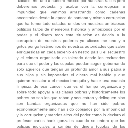
"ulicass" me uno a nuestro mexico por nuestras raices pero
deberemos protestar y acabar con la correupcion e
impunidad que venimos arrastrando como cadenas
ancestrales desde la epoca de santana y misma corrupcion
que ha fomentado estados unidos en nuestros ambiciosos
politicos faltos de memeoria historica y ambiciosos por el
poder y el dinero todo esta situacion es devida a la
corrupcion de nuestros poderes yo ulicass me uno y a
gritos pongo testimonios de nuestras autoridades que salen
enriquesidas en cada sexenio en nestro pais u el secuestro
y el crimen organizado es tolerado desde los reclusorios
para que el poder y las cupulas puedan seguir gobernando
solo aquellos que tengan un profundo amor a sus patria a
sus hijos y sin importarles el dinero mal habido y que
quieran rescatar a el mexico tranquilo y hacer una exausta
limpieza de ese cancer que es el hampa organizada y
sobre todo apoyar a las clases pobres y historicamente los
pobres no son los que roban y secuestran y delinquen sino
son bandas organizadas que no han sido pobres
economicamente sino han sido cobijados por la impunidad
y la corrupcion y mandos altos del poder como lo declaro el
profesor carlos hank gonzales cuando se entero que los
policias judiciales a cambio de dinero (cuotas de los