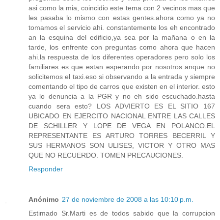
asi como la mia, coincidio este tema con 2 vecinos mas que
les pasaba lo mismo con estas gentes.ahora como ya no
tomamos el servicio ahi. constantemente los eh encontrado
an la esquina del edificio,ya sea por la mañana o en la
tarde, los enfrente con preguntas como ahora que hacen
ahi.la respuesta de los diferentes operadores pero solo los
familiares es que estan esperando por nosotros anque no
solicitemos el taxi.eso si observando a la entrada y siempre
comentando el tipo de carros que existen en el interior. esto
ya lo denuncia a la PGR y no eh sido escuchado.hasta
cuando sera esto? LOS ADVIERTO ES EL SITIO 167
UBICADO EN EJERCITO NACIONAL ENTRE LAS CALLES
DE SCHILLER Y LOPE DE VEGA EN POLANCO.EL
REPRESENTANTE ES ARTURO TORRES BECERRIL Y
SUS HERMANOS SON ULISES, VICTOR Y OTRO MAS
QUE NO RECUERDO. TOMEN PRECAUCIONES.
Responder
Anónimo
27 de noviembre de 2008 a las 10:10 p.m.
Estimado Sr.Marti es de todos sabido que la corrupcion