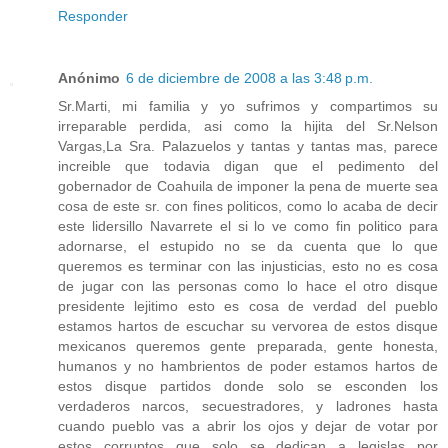
Responder
Anónimo
6 de diciembre de 2008 a las 3:48 p.m.
Sr.Marti, mi familia y yo sufrimos y compartimos su
irreparable perdida, asi como la hijita del Sr.Nelson
Vargas,La Sra. Palazuelos y tantas y tantas mas, parece
increible que todavia digan que el pedimento del
gobernador de Coahuila de imponer la pena de muerte sea
cosa de este sr. con fines politicos, como lo acaba de decir
este lidersillo Navarrete el si lo ve como fin politico para
adornarse, el estupido no se da cuenta que lo que
queremos es terminar con las injusticias, esto no es cosa
de jugar con las personas como lo hace el otro disque
presidente lejitimo esto es cosa de verdad del pueblo
estamos hartos de escuchar su vervorea de estos disque
mexicanos queremos gente preparada, gente honesta,
humanos y no hambrientos de poder estamos hartos de
estos disque partidos donde solo se esconden los
verdaderos narcos, secuestradores, y ladrones hasta
cuando pueblo vas a abrir los ojos y dejar de votar por
estos corruptos que solo se dedican a legislas por