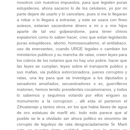
nosotros con nuestros impuestos, para que legislen puras
estupideces, ahora sacaron lo de los celulares, yo por mi
parte dejare de usarlo y lo cancelare, pues si me lo llegaran
a robar o lo llegara a extraviar, y este se usara con fines
aviesos, estarian sacandome dinero a mi o a mis hijos
aparte de tal vez golpeandome, para tener chivos
expiatorios como lo saben hacer, creo que estan legislando
puras estupideces, aborto, homosexualismo, el antitabaco,
uso de enervantes, cuando URGE legisles o cambien los
ministerios publicos y su mancha de ratas, creen leyes para
los cobros de los notarios que no hay uno pobre, hacer que
las leyes se cumplan, leyes sobre el transporte publico y
sus mafias, via publica extorcionadora, jueces corruptos y
ratas, una ley para que se investigue a los diputados y
senadores amañados, secuestradores o ex, guerrilleros
matones, hemos tenido presidentes cocainomanos, y todos
lo sabemos y seguimos votando por ellos eriguen su
monumento a la corrupcion , alli esta el partenon el
Zihuatanejo y tantos otros, en los que habia llaves de agua
de oro estatuas de marfil etc. todo esto parece que al
pueblo se le a olvidado ser ahora politico es sinonimo de
corrupto de leguleyo de rata desgraciadamente Sr. Marti