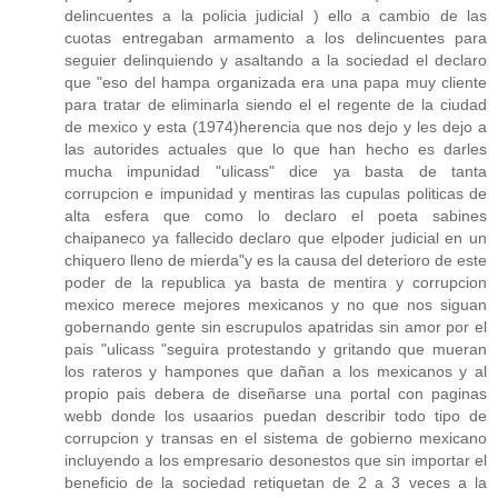
delincuentes a la policia judicial ) ello a cambio de las
cuotas entregaban armamento a los delincuentes para
seguier delinquiendo y asaltando a la sociedad el declaro
que "eso del hampa organizada era una papa muy cliente
para tratar de eliminarla siendo el el regente de la ciudad
de mexico y esta (1974)herencia que nos dejo y les dejo a
las autorides actuales que lo que han hecho es darles
mucha impunidad "ulicass" dice ya basta de tanta
corrupcion e impunidad y mentiras las cupulas politicas de
alta esfera que como lo declaro el poeta sabines
chaipaneco ya fallecido declaro que elpoder judicial en un
chiquero lleno de mierda"y es la causa del deterioro de este
poder de la republica ya basta de mentira y corrupcion
mexico merece mejores mexicanos y no que nos siguan
gobernando gente sin escrupulos apatridas sin amor por el
pais "ulicass "seguira protestando y gritando que mueran
los rateros y hampones que dañan a los mexicanos y al
propio pais debera de diseñarse una portal con paginas
webb donde los usaarios puedan describir todo tipo de
corrupcion y transas en el sistema de gobierno mexicano
incluyendo a los empresario desonestos que sin importar el
beneficio de la sociedad retiquetan de 2 a 3 veces a la