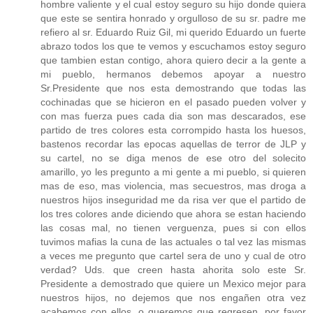
hombre valiente y el cual estoy seguro su hijo donde quiera
que este se sentira honrado y orgulloso de su sr. padre me
refiero al sr. Eduardo Ruiz Gil, mi querido Eduardo un fuerte
abrazo todos los que te vemos y escuchamos estoy seguro
que tambien estan contigo, ahora quiero decir a la gente a
mi pueblo, hermanos debemos apoyar a nuestro
Sr.Presidente que nos esta demostrando que todas las
cochinadas que se hicieron en el pasado pueden volver y
con mas fuerza pues cada dia son mas descarados, ese
partido de tres colores esta corrompido hasta los huesos,
bastenos recordar las epocas aquellas de terror de JLP y
su cartel, no se diga menos de ese otro del solecito
amarillo, yo les pregunto a mi gente a mi pueblo, si quieren
mas de eso, mas violencia, mas secuestros, mas droga a
nuestros hijos inseguridad me da risa ver que el partido de
los tres colores ande diciendo que ahora se estan haciendo
las cosas mal, no tienen verguenza, pues si con ellos
tuvimos mafias la cuna de las actuales o tal vez las mismas
a veces me pregunto que cartel sera de uno y cual de otro
verdad? Uds. que creen hasta ahorita solo este Sr.
Presidente a demostrado que quiere un Mexico mejor para
nuestros hijos, no dejemos que nos engañen otra vez
acabemos con ellos, o queremos que regresen, por favor