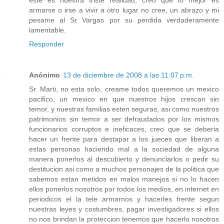
este es nuestra triste realidad, creo que lo mejor es
armarse o irse a vivir a otro lugar no cree, un abrazo y mi
pesame al Sr Vargas por su perdida verdaderamente
lamentable.
Responder
Anónimo
13 de diciembre de 2008 a las 11:07 p.m.
Sr. Marti, no esta solo, creame todos queremos un mexico
pacifico, un mexico en que nuestros hijos crescan sin
temor, y nuestras familias esten seguras, asi como nuestros
patrimonios sin temor a ser defraudados por los mismos
funcionarios corruptos e ineficaces, creo que se deberia
hacer un frente para destapar a los jueces que liberan a
estas personas haciendo mal a la sociedad de alguna
manera ponerlos al descubierto y denunciarlos o pedir su
destitucion asi como a muchos personajes de la politica que
sabemos estan metidos en malos manejos si no lo hacen
ellos ponerlos nosotros por todos los medios, en internet en
periodicos el la tele armarnos y hacerles frente segun
nuestras leyes y costumbres, pagar investigadores si ellos
no nos brindan la proteccion tenemos que hacerlo nosotros