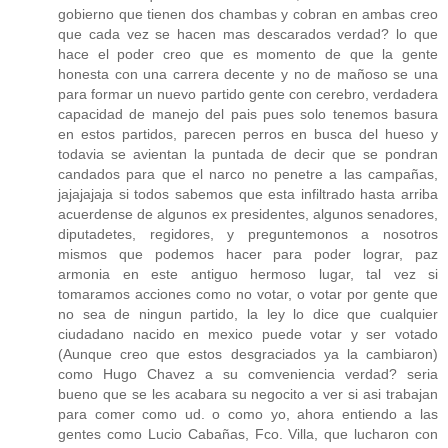
gobierno que tienen dos chambas y cobran en ambas creo
que cada vez se hacen mas descarados verdad? lo que
hace el poder creo que es momento de que la gente
honesta con una carrera decente y no de mañoso se una
para formar un nuevo partido gente con cerebro, verdadera
capacidad de manejo del pais pues solo tenemos basura
en estos partidos, parecen perros en busca del hueso y
todavia se avientan la puntada de decir que se pondran
candados para que el narco no penetre a las campañas,
jajajajaja si todos sabemos que esta infiltrado hasta arriba
acuerdense de algunos ex presidentes, algunos senadores,
diputadetes, regidores, y preguntemonos a nosotros
mismos que podemos hacer para poder lograr, paz
armonia en este antiguo hermoso lugar, tal vez si
tomaramos acciones como no votar, o votar por gente que
no sea de ningun partido, la ley lo dice que cualquier
ciudadano nacido en mexico puede votar y ser votado
(Aunque creo que estos desgraciados ya la cambiaron)
como Hugo Chavez a su comveniencia verdad? seria
bueno que se les acabara su negocito a ver si asi trabajan
para comer como ud. o como yo, ahora entiendo a las
gentes como Lucio Cabañas, Fco. Villa, que lucharon con