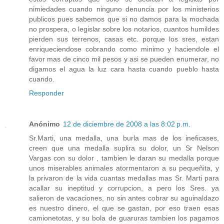
nimiedades cuando ninguno denuncia por los ministerios
publicos pues sabemos que si no damos para la mochada
no prospera, o legislar sobre los notarios, cuantos humildes
pierden sus terrenos, casas etc. porque los sres, estan
enriqueciendose cobrando como minimo y haciendole el
favor mas de cinco mil pesos y asi se pueden enumerar, no
digamos el agua la luz cara hasta cuando pueblo hasta
cuando.
Responder
Anónimo
12 de diciembre de 2008 a las 8:02 p.m.
Sr.Marti, una medalla, una burla mas de los ineficases,
creen que una medalla suplira su dolor, un Sr Nelson
Vargas con su dolor , tambien le daran su medalla porque
unos miserables animales atormentaron a su pequeñita, y
la privaron de la vida cuantas medallas mas Sr. Marti para
acallar su ineptitud y corrupcion, a pero los Sres. ya
salieron de vacaciones, no sin antes cobrar su aguinaldazo
es nuestro dinero, el que se gastan, por eso traen esas
camionetotas, y su bola de guaruras tambien los pagamos