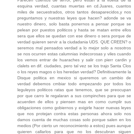
Parecen cuentos de terror, pero estan a la vuelta de la
esquina verdad, cuantas muertas en cd.Juares, cuantos
miles de secuestrados, otros tantos desaparecidos,y nos
preguntamos y nuestras leyes que hacen? adonde se va
nuestro dinero, solo basta ponernos a pensar porque se
pelean por puestos politicos y hasta se matan entre ellos
sera que ellos se quedan con ese dinero o sera porque de
verdad quieren servir a la ciudadania UDS. QUE CREEN? o
seremos mal pensados verdad a lo mejor solo a nosotros
se nos ocurren estas calumnias indecorosas y viles cuando
los vemos entrar de huaraches y salir con pierr cardin y
clalets en dif. ciudades, pero tal vez se los trajo Santa Clos
o los reyes magos o los heredan verdad? Definitivamente la
Disque politica en mexico si queremos un cambio de
verdad debemos cmbiar todo empezando por todos los
leguleyos politicos ratas que tenemos, que se preocupan
por que carro le regalaran a sus compinches para que se
acuerden de ellos y piensen mas en como cumplir sus
obligaciones como gobiernos y exigirle hacer nuevas leyes
que nos protejan contra estas personas ahora solo nos
damos cuenta de muchas cosas solo porque salen en los
medios (Por cierto un reconocimiento a estos) pues aunque
quieren callarlos para que no los descubran siguen