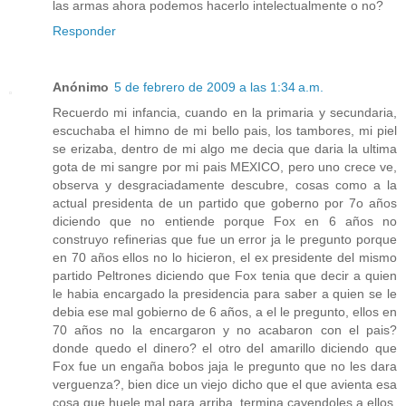
las armas ahora podemos hacerlo intelectualmente o no?
Responder
Anónimo
5 de febrero de 2009 a las 1:34 a.m.
Recuerdo mi infancia, cuando en la primaria y secundaria,
escuchaba el himno de mi bello pais, los tambores, mi piel
se erizaba, dentro de mi algo me decia que daria la ultima
gota de mi sangre por mi pais MEXICO, pero uno crece ve,
observa y desgraciadamente descubre, cosas como a la
actual presidenta de un partido que goberno por 7o años
diciendo que no entiende porque Fox en 6 años no
construyo refinerias que fue un error ja le pregunto porque
en 70 años ellos no lo hicieron, el ex presidente del mismo
partido Peltrones diciendo que Fox tenia que decir a quien
le habia encargado la presidencia para saber a quien se le
debia ese mal gobierno de 6 años, a el le pregunto, ellos en
70 años no la encargaron y no acabaron con el pais?
donde quedo el dinero? el otro del amarillo diciendo que
Fox fue un engaña bobos jaja le pregunto que no les dara
verguenza?, bien dice un viejo dicho que el que avienta esa
cosa que huele mal para arriba, termina cayendoles a ellos,