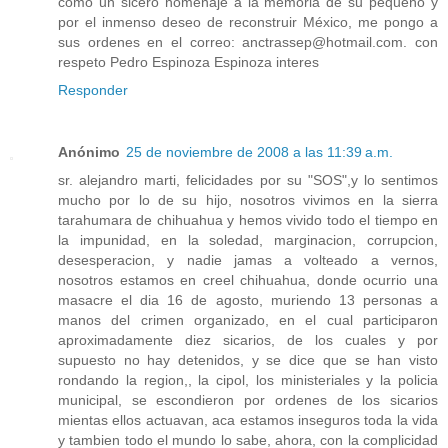
como un sicero homenaje a la memoria de su pequeño y
por el inmenso deseo de reconstruir México, me pongo a
sus ordenes en el correo: anctrassep@hotmail.com. con
respeto Pedro Espinoza Espinoza interes
Responder
Anónimo
25 de noviembre de 2008 a las 11:39 a.m.
sr. alejandro marti, felicidades por su "SOS",y lo sentimos
mucho por lo de su hijo, nosotros vivimos en la sierra
tarahumara de chihuahua y hemos vivido todo el tiempo en
la impunidad, en la soledad, marginacion, corrupcion,
desesperacion, y nadie jamas a volteado a vernos,
nosotros estamos en creel chihuahua, donde ocurrio una
masacre el dia 16 de agosto, muriendo 13 personas a
manos del crimen organizado, en el cual participaron
aproximadamente diez sicarios, de los cuales y por
supuesto no hay detenidos, y se dice que se han visto
rondando la region,, la cipol, los ministeriales y la policia
municipal, se escondieron por ordenes de los sicarios
mientas ellos actuavan, aca estamos inseguros toda la vida
y tambien todo el mundo lo sabe, ahora, con la complicidad