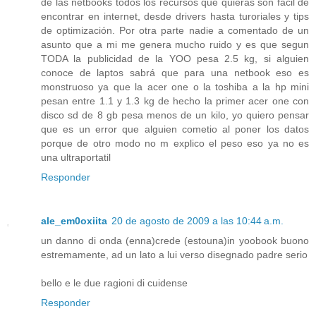
de las netbooks todos los recursos que quieras son facil de
encontrar en internet, desde drivers hasta turoriales y tips
de optimización. Por otra parte nadie a comentado de un
asunto que a mi me genera mucho ruido y es que segun
TODA la publicidad de la YOO pesa 2.5 kg, si alguien
conoce de laptos sabrá que para una netbook eso es
monstruoso ya que la acer one o la toshiba a la hp mini
pesan entre 1.1 y 1.3 kg de hecho la primer acer one con
disco sd de 8 gb pesa menos de un kilo, yo quiero pensar
que es un error que alguien cometio al poner los datos
porque de otro modo no m explico el peso eso ya no es
una ultraportatil
Responder
ale_em0oxiita
20 de agosto de 2009 a las 10:44 a.m.
un danno di onda (enna)crede (estouna)in yoobook buono
estremamente, ad un lato a lui verso disegnado padre serio
bello e le due ragioni di cuidense
Responder