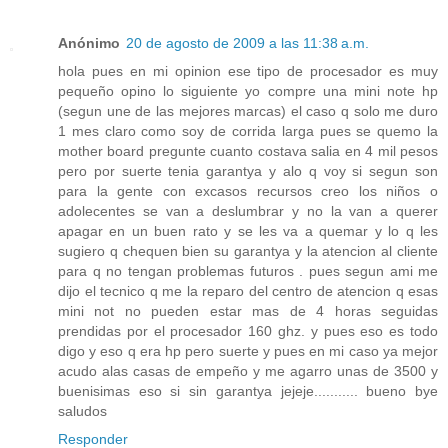
Anónimo
20 de agosto de 2009 a las 11:38 a.m.
hola pues en mi opinion ese tipo de procesador es muy
pequeño opino lo siguiente yo compre una mini note hp
(segun une de las mejores marcas) el caso q solo me duro
1 mes claro como soy de corrida larga pues se quemo la
mother board pregunte cuanto costava salia en 4 mil pesos
pero por suerte tenia garantya y alo q voy si segun son
para la gente con excasos recursos creo los niños o
adolecentes se van a deslumbrar y no la van a querer
apagar en un buen rato y se les va a quemar y lo q les
sugiero q chequen bien su garantya y la atencion al cliente
para q no tengan problemas futuros . pues segun ami me
dijo el tecnico q me la reparo del centro de atencion q esas
mini not no pueden estar mas de 4 horas seguidas
prendidas por el procesador 160 ghz. y pues eso es todo
digo y eso q era hp pero suerte y pues en mi caso ya mejor
acudo alas casas de empeño y me agarro unas de 3500 y
buenisimas eso si sin garantya jejeje........... bueno bye
saludos
Responder