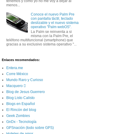
tenemos y como yo no me voy a dejar al
menos...
Conoce el nuevo Palm Pre
con pantalla táctil, teclado
deslizable y el nuevo sistema
operativo "Palm webOS".
La Palm se reinventa a si
misma con la Palm Pre, el
teléfono multifuncional (smartphone) que
gracias a su exclusivo sistema operativo "...
Enlaces recomendados:
Entera.me
Corre México
Mundo Raro y Curioso
Macquero 
Blog de Jesus Guerrero
Blog Listo Calisto
Blogs en Español
El Rincón del blog
Geek Zombies
GnDx - Tecnología
GPSnación (todo sobre GPS)
Hoteles de amor