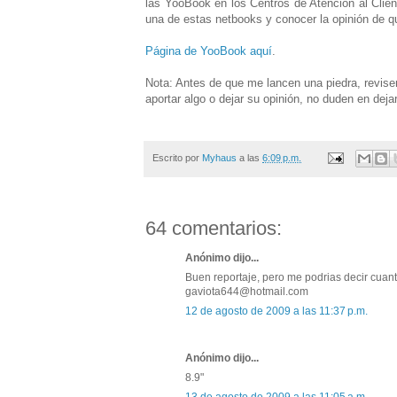
las YooBook en los Centros de Atención al Clien
una de estas netbooks y conocer la opinión de q
Página de YooBook aquí
.
Nota: Antes de que me lancen una piedra, revise
aportar algo o dejar su opinión, no duden en deja
Escrito por
Myhaus
a las
6:09 p.m.
64 comentarios:
Anónimo dijo...
Buen reportaje, pero me podrias decir cuant
gaviota644@hotmail.com
12 de agosto de 2009 a las 11:37 p.m.
Anónimo dijo...
8.9"