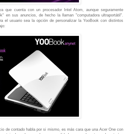
a que cuenta con un procesador Intel Atom, aunque seguramente
ook" en sus anuncios, de hecho la llaman "computadora ultraportátil".
a el usuario sea la opción de personalizar la YooBook con distintos
jo:
recio de contado habla por si mismo, es más cara que una Acer One con