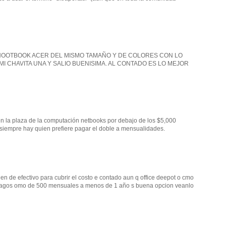
 NOOTBOOK ACER DEL MISMO TAMAÑO Y DE COLORES CON LO
I CHAVITA UNA Y SALIO BUENISIMA. AL CONTADO ES LO MEJOR
n la plaza de la computación netbooks por debajo de los $5,000
n, siempre hay quien prefiere pagar el doble a mensualidades.
n de efectivo para cubrir el costo e contado aun q office deepot o cmo
 pagos omo de 500 mensuales a menos de 1 año s buena opcion veanlo