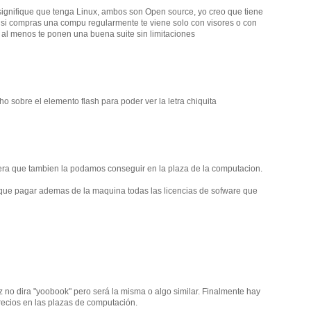
 signifique que tenga Linux, ambos son Open source, yo creo que tiene
a, si compras una compu regularmente te viene solo con visores o con
, al menos te ponen una buena suite sin limitaciones
 sobre el elemento flash para poder ver la letra chiquita
era que tambien la podamos conseguir en la plaza de la computacion.
a que pagar ademas de la maquina todas las licencias de sofware que
ez no dira "yoobook" pero será la misma o algo similar. Finalmente hay
cios en las plazas de computación.