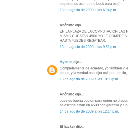
seguiremos usando netbook para esto).
13 de agosto de 2009 a las 6:04 p.m.
Anónimo dijo...
EN LA PLAZA DE LA COMPUTACION LAS
MISMO CUESTAN 4500 YO LE COMPRE A M
HASTA PUEDES REGATEAR.
13 de agosto de 2009 a las 9:51 p.m.
Myhaus
dijo...
Completamente de acuerdo, yo también vi e
pesos, y la verdad es mejor así, pero en fi
13 de agosto de 2009 a las 10:08 p.m.
Anónimo dijo...
pues es buena opcion para quien no dispone
se escriba estan en 4500 con garantia y a
14 de agosto de 2009 a las 12:14 p.m.
El hacker dijo...