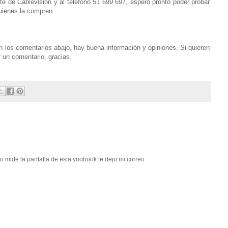
te de Cablevisión y al teléfono 51 699 697, espero pronto poder probar
uienes la compren.
n los comentarios abajo, hay buena información y opiniones. Si quieren
r un comentario, gracias.
o mide la pantalla de esta yoobook te dejo mi correo