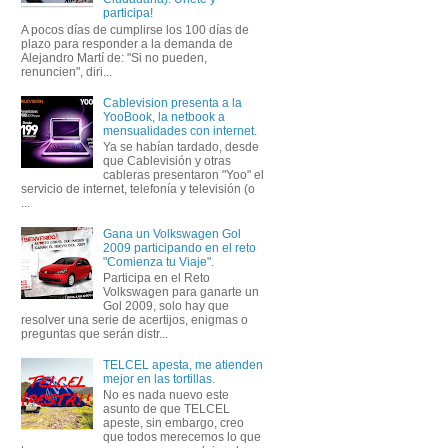
participa!
A pocos días de cumplirse los 100 días de
plazo para responder a la demanda de
Alejandro Martí de: "Si no pueden,
renuncien", diri...
Cablevision presenta a la
YooBook, la netbook a
mensualidades con internet.
Ya se habían tardado, desde
que Cablevisión y otras
cableras presentaron "Yoo" el
servicio de internet, telefonía y televisión (o
...
Gana un Volkswagen Gol
2009 participando en el reto
"Comienza tu Viaje".
Participa en el Reto
Volkswagen para ganarte un
Gol 2009, solo hay que
resolver una serie de acertijos, enigmas o
preguntas que serán distr...
TELCEL apesta, me atienden
mejor en las tortillas.
No es nada nuevo este
asunto de que TELCEL
apeste, sin embargo, creo
que todos merecemos lo que