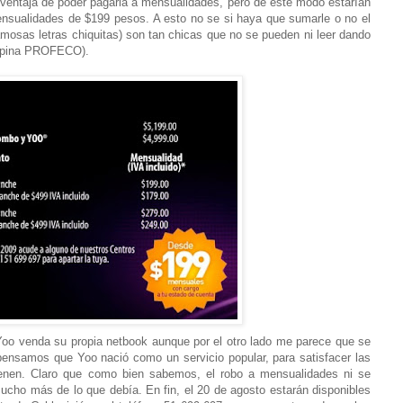
 la ventaja de poder pagarla a mensualidades, pero de este modo estarían
sualidades de $199 pesos. A esto no se si haya que sumarle o no el
amosas letras chiquitas) son tan chicas que no se pueden ni leer dando
e opina PROFECO).
 Yoo venda su propia netbook aunque por el otro lado me parece que se
pensamos que Yoo nació como un servicio popular, para satisfacer las
enen. Claro que como bien sabemos, el robo a mensualidades ni se
ucho más de lo que debía. En fin, el 20 de agosto estarán disponibles