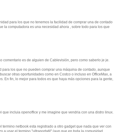
nidad para los que no tenemos la facilidad de comprar una de contado
 que la computadora es una necesidad ahora , sobre todo para los que
o comentario es de alguien de Cablevisión, pero como saberlo je je.
ad para los que no pueden comprar una máquina de contado, aunque
buscar otras oportunidades como en Costco o incluso en OfficeMax, a
. En fin, lo mejor para todos es que haya más opciones para la gente,
.
vi que incluia openoffice y me imagine que vendria con una distro linux.
l termino netbook esta registrado a otro gadget que nada que ver con
a usar el termino "ultraportatil" (aun que en toda la comunidad