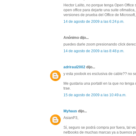
Hector Lalito, no porque tenga Open Office
open office para dejarte una suite ofimatic
versiones de prueba del Office de Microsoft
14 de agosto de 2009 a las 6:24 p.m.
Anónimo dijo...
puedes darle zoom presionando click derecho
14 de agosto de 2009 a las 8:48 p.m.
adriraul2002
dijo...
y esta yoobok es esclusiva de cable?? no s
Me gustaria una portatil en la que no teng
trae.
15 de agosto de 2009 a las 10:49 a.m.
Myhaus
dijo...
AsianP3,
Sí, seguro se podrá compra por fuera, tal v
netbooks de muchas marcas ya a buenos pre