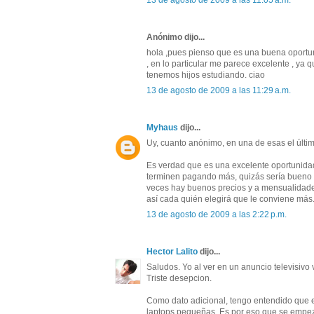
13 de agosto de 2009 a las 11:05 a.m.
Anónimo dijo...
hola ,pues pienso que es una buena oportu
, en lo particular me parece excelente , ya
tenemos hijos estudiando. ciao
13 de agosto de 2009 a las 11:29 a.m.
Myhaus
dijo...
Uy, cuanto anónimo, en una de esas el últim
Es verdad que es una excelente oportunid
terminen pagando más, quizás sería bueno 
veces hay buenos precios y a mensualidades
así cada quién elegirá que le conviene más
13 de agosto de 2009 a las 2:22 p.m.
Hector Lalito
dijo...
Saludos. Yo al ver en un anuncio televisivo 
Triste desepcion.
Como dato adicional, tengo entendido que e
laptops pequeñas. Es por eso que se empezo 