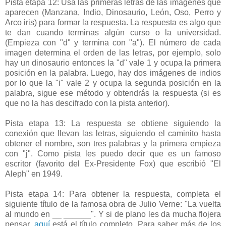
Pista etapa 12: Usa las primeras letras de las imágenes que
aparecen (Manzana, Indio, Dinosaurio, León, Oso, Perro y
Arco iris) para formar la respuesta. La respuesta es algo que
te dan cuando terminas algún curso o la universidad.
(Empieza con "d" y termina con "a"). El número de cada
imagen determina el orden de las letras, por ejemplo, solo
hay un dinosaurio entonces la "d" vale 1 y ocupa la primera
posición en la palabra. Luego, hay dos imágenes de indios
por lo que la "i" vale 2 y ocupa la segunda posición en la
palabra, sigue ese método y obtendrás la respuesta (si es
que no la has descifrado con la pista anterior).
Pista etapa 13: La respuesta se obtiene siguiendo la
conexión que llevan las letras, siguiendo el caminito hasta
obtener el nombre, son tres palabras y la primera empieza
con "j". Como pista les puedo decir que es un famoso
escritor (favorito del Ex-Presidente Fox) que escribió "El
Aleph" en 1949.
Pista etapa 14: Para obtener la respuesta, completa el
siguiente título de la famosa obra de Julio Verne: "La vuelta
al mundo en __ ______". Y si de plano les da mucha flojera
pensar,
aquí
está el título completo. Para saber más de los