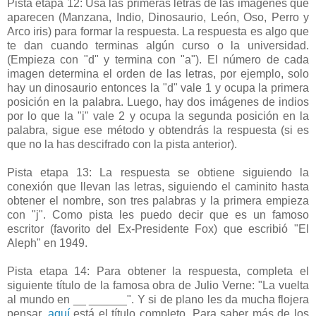
Pista etapa 12: Usa las primeras letras de las imágenes que
aparecen (Manzana, Indio, Dinosaurio, León, Oso, Perro y
Arco iris) para formar la respuesta. La respuesta es algo que
te dan cuando terminas algún curso o la universidad.
(Empieza con "d" y termina con "a"). El número de cada
imagen determina el orden de las letras, por ejemplo, solo
hay un dinosaurio entonces la "d" vale 1 y ocupa la primera
posición en la palabra. Luego, hay dos imágenes de indios
por lo que la "i" vale 2 y ocupa la segunda posición en la
palabra, sigue ese método y obtendrás la respuesta (si es
que no la has descifrado con la pista anterior).
Pista etapa 13: La respuesta se obtiene siguiendo la
conexión que llevan las letras, siguiendo el caminito hasta
obtener el nombre, son tres palabras y la primera empieza
con "j". Como pista les puedo decir que es un famoso
escritor (favorito del Ex-Presidente Fox) que escribió "El
Aleph" en 1949.
Pista etapa 14: Para obtener la respuesta, completa el
siguiente título de la famosa obra de Julio Verne: "La vuelta
al mundo en __ ______". Y si de plano les da mucha flojera
pensar,
aquí
está el título completo. Para saber más de los