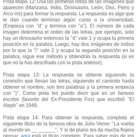
Pista etapa 12: Usa las primeras letras de las imágenes que
aparecen (Manzana, Indio, Dinosaurio, León, Oso, Perro y
Arco iris) para formar la respuesta. La respuesta es algo que
te dan cuando terminas algún curso o la universidad.
(Empieza con "d" y termina con "a"). El número de cada
imagen determina el orden de las letras, por ejemplo, solo
hay un dinosaurio entonces la "d" vale 1 y ocupa la primera
posición en la palabra. Luego, hay dos imágenes de indios
por lo que la "i" vale 2 y ocupa la segunda posición en la
palabra, sigue ese método y obtendrás la respuesta (si es
que no la has descifrado con la pista anterior).
Pista etapa 13: La respuesta se obtiene siguiendo la
conexión que llevan las letras, siguiendo el caminito hasta
obtener el nombre, son tres palabras y la primera empieza
con "j". Como pista les puedo decir que es un famoso
escritor (favorito del Ex-Presidente Fox) que escribió "El
Aleph" en 1949.
Pista etapa 14: Para obtener la respuesta, completa el
siguiente título de la famosa obra de Julio Verne: "La vuelta
al mundo en __ ______". Y si de plano les da mucha flojera
pensar,
aquí
está el título completo. Para saber más de los