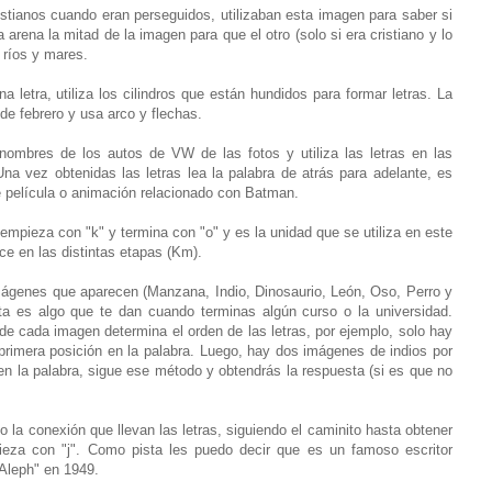
istianos cuando eran perseguidos, utilizaban esta imagen para saber si
a arena la mitad de la imagen para que el otro (solo si era cristiano y lo
 ríos y mares.
a letra, utiliza los cilindros que están hundidos para formar letras. La
de febrero y usa arco y flechas.
nombres de los autos de VW de las fotos y utiliza las letras en las
na vez obtenidas las letras lea la palabra de atrás para adelante, es
de película o animación relacionado con Batman.
empieza con "k" y termina con "o" y es la unidad que se utiliza en este
e en las distintas etapas (Km).
imágenes que aparecen (Manzana, Indio, Dinosaurio, León, Oso, Perro y
sta es algo que te dan cuando terminas algún curso o la universidad.
de cada imagen determina el orden de las letras, por ejemplo, solo hay
 primera posición en la palabra. Luego, hay dos imágenes de indios por
 en la palabra, sigue ese método y obtendrás la respuesta (si es que no
o la conexión que llevan las letras, siguiendo el caminito hasta obtener
ieza con "j". Como pista les puedo decir que es un famoso escritor
l Aleph" en 1949.