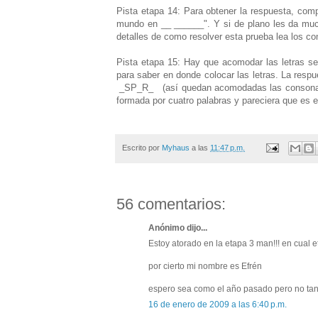
Pista etapa 14: Para obtener la respuesta, compl
mundo en __ ______". Y si de plano les da muc
detalles de como resolver esta prueba lea los c
Pista etapa 15: Hay que acomodar las letras seg
para saber en donde colocar las letras. La res
_SP_R_ (así quedan acomodadas las consonante
formada por cuatro palabras y pareciera que es e
Escrito por
Myhaus
a las
11:47 p.m.
56 comentarios:
Anónimo dijo...
Estoy atorado en la etapa 3 man!!! en cual 
por cierto mi nombre es Efrén
espero sea como el año pasado pero no tan 
16 de enero de 2009 a las 6:40 p.m.