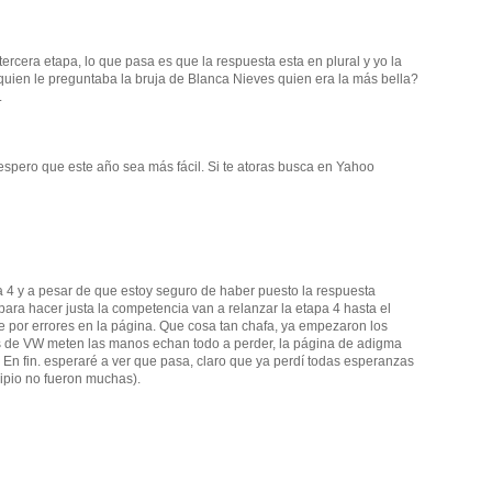
tercera etapa, lo que pasa es que la respuesta esta en plural y yo la
quien le preguntaba la bruja de Blanca Nieves quien era la más bella?
.
 espero que este año sea más fácil. Si te atoras busca en Yahoo
a 4 y a pesar de que estoy seguro de haber puesto la respuesta
ara hacer justa la competencia van a relanzar la etapa 4 hasta el
 por errores en la página. Que cosa tan chafa, ya empezaron los
 de VW meten las manos echan todo a perder, la página de adigma
. En fin. esperaré a ver que pasa, claro que ya perdí todas esperanzas
ipio no fueron muchas).