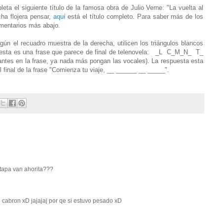
eta el siguiente título de la famosa obra de Julio Verne: "La vuelta al
ha flojera pensar,
aquí
está el título completo. Para saber más de los
omentarios más abajo.
ún el recuadro muestra de la derecha, utilicen los triángulos blancos
puesta es una frase que parece de final de telenovela: _L C_M_N_ T_
s en la frase, ya nada más pongan las vocales). La respuesta esta
l final de la frase "Comienza tu viaje, __ ______ __ _____".
etapa van ahorita???
cabron xD jajajaj por qe si estuvo pesado xD