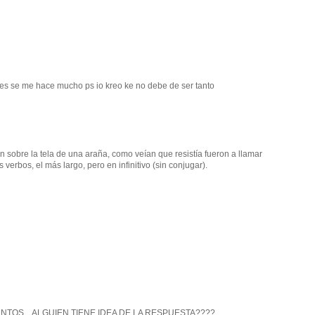
es se me hace mucho ps io kreo ke no debe de ser tanto
n sobre la tela de una araña, como veían que resistía fueron a llamar
 verbos, el más largo, pero en infinitivo (sin conjugar).
NTOS... ALGUIEN TIENE IDEA DE LA RESPUESTA????