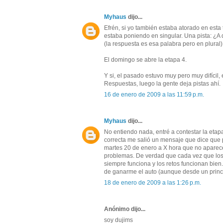
Myhaus
dijo...
Efrén, si yo también estaba atorado en esta 
estaba poniendo en singular. Una pista: ¿A 
(la respuesta es esa palabra pero en plural)
El domingo se abre la etapa 4.
Y si, el pasado estuvo muy pero muy difícil,
Respuestas, luego la gente deja pistas ahí.
16 de enero de 2009 a las 11:59 p.m.
Myhaus
dijo...
No entiendo nada, entré a contestar la etap
correcta me salió un mensaje que dice que p
martes 20 de enero a X hora que no aparece
problemas. De verdad que cada vez que los
siempre funciona y los retos funcionan bien
de ganarme el auto (aunque desde un princ
18 de enero de 2009 a las 1:26 p.m.
Anónimo dijo...
soy dujims