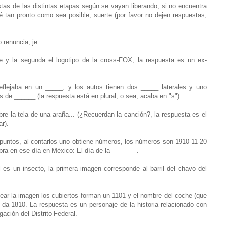
tas de las distintas etapas según se vayan liberando, si no encuentra
é tan pronto como sea posible, suerte (por favor no dejen respuestas,
 renuncia, je.
e y la segunda el logotipo de la cross-FOX, la respuesta es un ex-
eflejaba en un _____, y los autos tienen dos _____ laterales y uno
os de ______ (la respuesta está en plural, o sea, acaba en "s").
re la tela de una araña... (¿Recuerdan la canción?, la respuesta es el
ar).
 puntos, al contarlos uno obtiene números, los números son 1910-11-20
bra en ese día en México: El día de la _______.
es un insecto, la primera imagen corresponde al barril del chavo del
tear la imagen los cubiertos forman un 1101 y el nombre del coche (que
da 1810. La respuesta es un personaje de la historia relacionado con
ación del Distrito Federal.