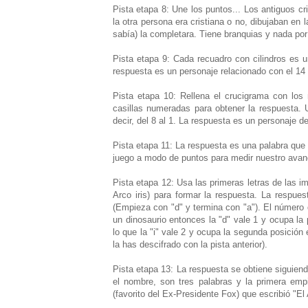
Pista etapa 8: Une los puntos... Los antiguos cr
la otra persona era cristiana o no, dibujaban en l
sabía) la completara. Tiene branquias y nada por
Pista etapa 9: Cada recuadro con cilindros es un
respuesta es un personaje relacionado con el 14 
Pista etapa 10: Rellena el crucigrama con los 
casillas numeradas para obtener la respuesta. U
decir, del 8 al 1. La respuesta es un personaje 
Pista etapa 11: La respuesta es una palabra que 
juego a modo de puntos para medir nuestro avanc
Pista etapa 12: Usa las primeras letras de las 
Arco iris) para formar la respuesta. La respue
(Empieza con "d" y termina con "a"). El número 
un dinosaurio entonces la "d" vale 1 y ocupa la
lo que la "i" vale 2 y ocupa la segunda posición
la has descifrado con la pista anterior).
Pista etapa 13: La respuesta se obtiene siguiend
el nombre, son tres palabras y la primera emp
(favorito del Ex-Presidente Fox) que escribió "E