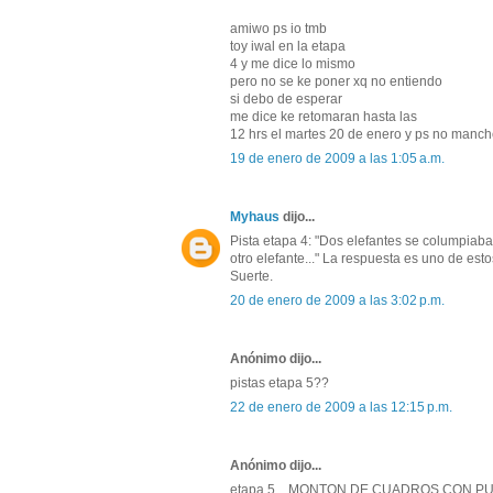
amiwo ps io tmb
toy iwal en la etapa
4 y me dice lo mismo
pero no se ke poner xq no entiendo
si debo de esperar
me dice ke retomaran hasta las
12 hrs el martes 20 de enero y ps no manch
19 de enero de 2009 a las 1:05 a.m.
Myhaus
dijo...
Pista etapa 4: "Dos elefantes se columpiaba
otro elefante..." La respuesta es uno de estos
Suerte.
20 de enero de 2009 a las 3:02 p.m.
Anónimo dijo...
pistas etapa 5??
22 de enero de 2009 a las 12:15 p.m.
Anónimo dijo...
etapa 5... MONTON DE CUADROS CON PU