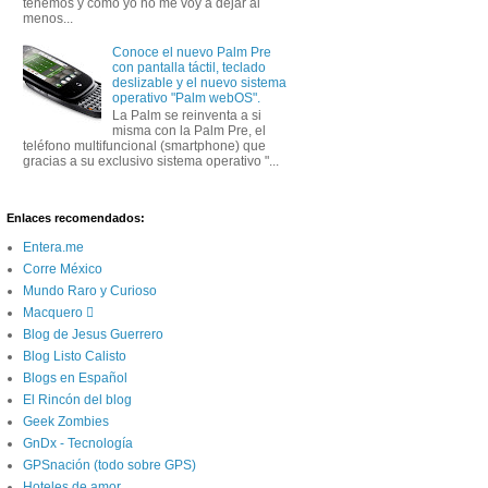
tenemos y como yo no me voy a dejar al
menos...
Conoce el nuevo Palm Pre
con pantalla táctil, teclado
deslizable y el nuevo sistema
operativo "Palm webOS".
La Palm se reinventa a si
misma con la Palm Pre, el
teléfono multifuncional (smartphone) que
gracias a su exclusivo sistema operativo "...
Enlaces recomendados:
Entera.me
Corre México
Mundo Raro y Curioso
Macquero 
Blog de Jesus Guerrero
Blog Listo Calisto
Blogs en Español
El Rincón del blog
Geek Zombies
GnDx - Tecnología
GPSnación (todo sobre GPS)
Hoteles de amor