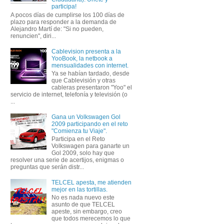
participa!
A pocos días de cumplirse los 100 días de
plazo para responder a la demanda de
Alejandro Martí de: "Si no pueden,
renuncien", diri...
Cablevision presenta a la
YooBook, la netbook a
mensualidades con internet.
Ya se habían tardado, desde
que Cablevisión y otras
cableras presentaron "Yoo" el
servicio de internet, telefonía y televisión (o
...
Gana un Volkswagen Gol
2009 participando en el reto
"Comienza tu Viaje".
Participa en el Reto
Volkswagen para ganarte un
Gol 2009, solo hay que
resolver una serie de acertijos, enigmas o
preguntas que serán distr...
TELCEL apesta, me atienden
mejor en las tortillas.
No es nada nuevo este
asunto de que TELCEL
apeste, sin embargo, creo
que todos merecemos lo que