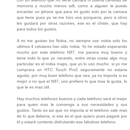
con un telefono que no tiene camara ni buena cantidad de
memoria y mucho menos wifi, como a alguien le puede
encantar un iphone que para mi gusto solo por la camara
que tiene pues ya se me hizo una porqueria, pero a otros
les gustará por otras razones, ese es el chiste, que hay
para todos los gustos.
A mi me gustan los Nokia, no siempre use nokia solo los
ultimos 4 celulares han sido nokia. Yo he estado esperando
mucho por este telefono N97, me parece muy bueno y
tiene todo lo que yo necesito, entre otras cosas algo muy
particular es el nokia maps, que yo lo uso mucho. si yo me
comprara un HTC Touch Pro2 seguramente no estaria
agusto, por muy buen telefono que sea, ya no importa si es
mejor o no que el N97, uno prefiere lo que mas le gusta, lo
que le es mas útil.
Hay muchos telefonos buenos y cada telefono será el mejor
para quien mas le convenga a sus necesidades y sus
gustos. Tanto es asi que no importa si el telefono vale mas
de lo que deberia, si ese es el que quiero pues pagaré por
él y estaré contento disfrutando ese fabuloso telefono.