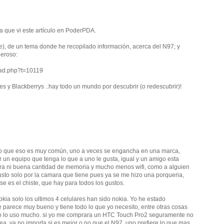
ra que vi este artículo en PoderPDA.
le), de un tema donde he recopilado información, acerca del N97; y
eroso:
ead.php?t=10119
s y Blackberrys ..hay todo un mundo por descubrir (o redescubrir)!
creo que eso es muy común, uno a veces se engancha en una marca,
er un equipo que tenga lo que a uno le gusta, igual y un amigo esta
ara ni buena cantidad de memoria y mucho menos wifi, como a alguien
sto solo por la camara que tiene pues ya se me hizo una porqueria,
se es el chiste, que hay para todos los gustos.
kia solo los ultimos 4 celulares han sido nokia. Yo he estado
parece muy bueno y tiene todo lo que yo necesito, entre otras cosas
 yo lo uso mucho. si yo me comprara un HTC Touch Pro2 seguramente no
ea, ya no importa si es mejor o no que el N97, uno prefiere lo que mas