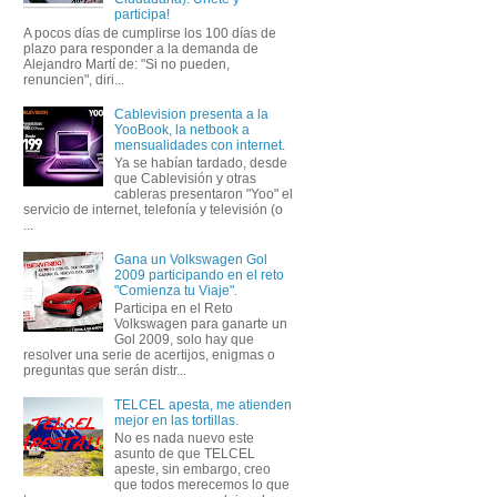
participa!
A pocos días de cumplirse los 100 días de
plazo para responder a la demanda de
Alejandro Martí de: "Si no pueden,
renuncien", diri...
Cablevision presenta a la
YooBook, la netbook a
mensualidades con internet.
Ya se habían tardado, desde
que Cablevisión y otras
cableras presentaron "Yoo" el
servicio de internet, telefonía y televisión (o
...
Gana un Volkswagen Gol
2009 participando en el reto
"Comienza tu Viaje".
Participa en el Reto
Volkswagen para ganarte un
Gol 2009, solo hay que
resolver una serie de acertijos, enigmas o
preguntas que serán distr...
TELCEL apesta, me atienden
mejor en las tortillas.
No es nada nuevo este
asunto de que TELCEL
apeste, sin embargo, creo
que todos merecemos lo que