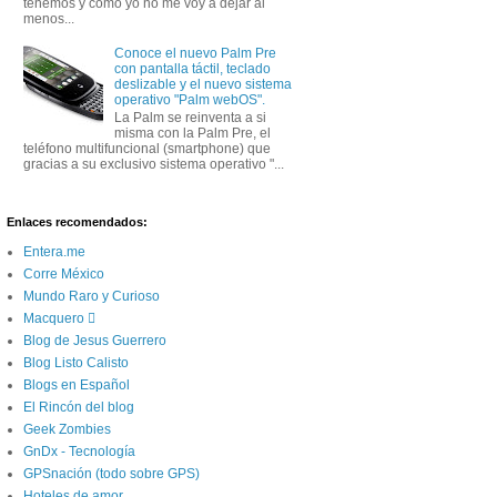
tenemos y como yo no me voy a dejar al
menos...
Conoce el nuevo Palm Pre
con pantalla táctil, teclado
deslizable y el nuevo sistema
operativo "Palm webOS".
La Palm se reinventa a si
misma con la Palm Pre, el
teléfono multifuncional (smartphone) que
gracias a su exclusivo sistema operativo "...
Enlaces recomendados:
Entera.me
Corre México
Mundo Raro y Curioso
Macquero 
Blog de Jesus Guerrero
Blog Listo Calisto
Blogs en Español
El Rincón del blog
Geek Zombies
GnDx - Tecnología
GPSnación (todo sobre GPS)
Hoteles de amor