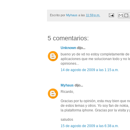
Escrito por
Myhaus
a las
11:59 p.m.
5 comentarios:
Unknown
dijo...
bueno yo de vd no estoy completamente de a
aplicaciones que me solucionan todo y no l
opiniones...
14 de agosto de 2009 a las 1:15 a.m.
Myhaus
dijo...
Ricardo,
Gracias por tu opinión, esta muy bien que 
de estos temas y otros. Yo soy fan de nokia
la plataforma iphone. Gracias por la visita y
saludos
15 de agosto de 2009 a las 6:38 a.m.