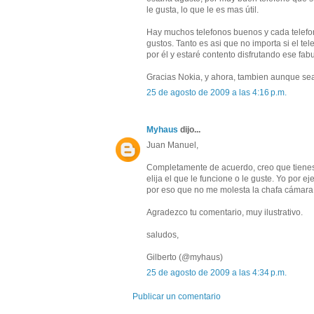
le gusta, lo que le es mas útil.
Hay muchos telefonos buenos y cada telefo
gustos. Tanto es asi que no importa si el te
por él y estaré contento disfrutando ese fab
Gracias Nokia, y ahora, tambien aunque se
25 de agosto de 2009 a las 4:16 p.m.
Myhaus
dijo...
Juan Manuel,
Completamente de acuerdo, creo que tienes
elija el que le funcione o le guste. Yo por 
por eso que no me molesta la chafa cámara 
Agradezco tu comentario, muy ilustrativo.
saludos,
Gilberto (@myhaus)
25 de agosto de 2009 a las 4:34 p.m.
Publicar un comentario