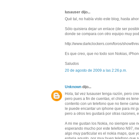
Iusauser dijo...
Qué tal, no había visto este blog, hasta aho
Sólo quisiera dejar un enlace (de ser posib
donde se compara con otro equipo muy pod
http://www.darkclockers.com/foros/showthr
Es que creo, que no todo son Nokias, iPhone
Saludos
20 de agosto de 2009 a las 2:26 p.m.
Unknown
dijo...
Hola, tal vez Iusauser tenga razón, pero 
pero pues a fin de cuentas, el chiste es ten
contento con un telefono que no tiene cam
le puede encantar un iphone que para mi gu
pero a otros les gustará por otras razones, e
A mi me gustan los Nokia, no siempre use no
esperando mucho por este telefono N97, me 
algo muy particular es el nokia maps, que
estaria agusto, por muy buen telefono que s