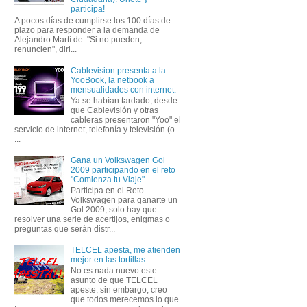
participa!
A pocos días de cumplirse los 100 días de
plazo para responder a la demanda de
Alejandro Martí de: "Si no pueden,
renuncien", diri...
Cablevision presenta a la
YooBook, la netbook a
mensualidades con internet.
Ya se habían tardado, desde
que Cablevisión y otras
cableras presentaron "Yoo" el
servicio de internet, telefonía y televisión (o
...
Gana un Volkswagen Gol
2009 participando en el reto
"Comienza tu Viaje".
Participa en el Reto
Volkswagen para ganarte un
Gol 2009, solo hay que
resolver una serie de acertijos, enigmas o
preguntas que serán distr...
TELCEL apesta, me atienden
mejor en las tortillas.
No es nada nuevo este
asunto de que TELCEL
apeste, sin embargo, creo
que todos merecemos lo que