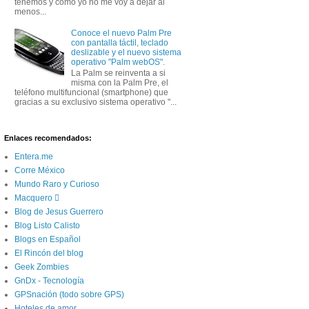
tenemos y como yo no me voy a dejar al
menos...
Conoce el nuevo Palm Pre
con pantalla táctil, teclado
deslizable y el nuevo sistema
operativo "Palm webOS".
La Palm se reinventa a si
misma con la Palm Pre, el
teléfono multifuncional (smartphone) que
gracias a su exclusivo sistema operativo "...
Enlaces recomendados:
Entera.me
Corre México
Mundo Raro y Curioso
Macquero 
Blog de Jesus Guerrero
Blog Listo Calisto
Blogs en Español
El Rincón del blog
Geek Zombies
GnDx - Tecnología
GPSnación (todo sobre GPS)
Hoteles de amor