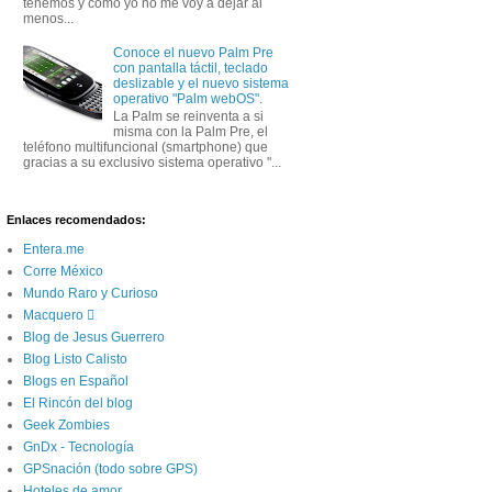
tenemos y como yo no me voy a dejar al
menos...
Conoce el nuevo Palm Pre
con pantalla táctil, teclado
deslizable y el nuevo sistema
operativo "Palm webOS".
La Palm se reinventa a si
misma con la Palm Pre, el
teléfono multifuncional (smartphone) que
gracias a su exclusivo sistema operativo "...
Enlaces recomendados:
Entera.me
Corre México
Mundo Raro y Curioso
Macquero 
Blog de Jesus Guerrero
Blog Listo Calisto
Blogs en Español
El Rincón del blog
Geek Zombies
GnDx - Tecnología
GPSnación (todo sobre GPS)
Hoteles de amor