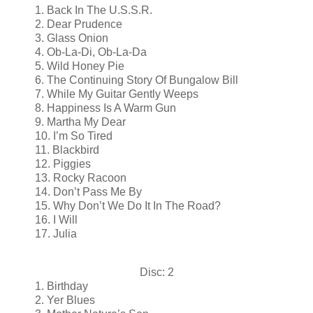
1. Back In The U.S.S.R.
2. Dear Prudence
3. Glass Onion
4. Ob-La-Di, Ob-La-Da
5. Wild Honey Pie
6. The Continuing Story Of Bungalow Bill
7. While My Guitar Gently Weeps
8. Happiness Is A Warm Gun
9. Martha My Dear
10. I’m So Tired
11. Blackbird
12. Piggies
13. Rocky Racoon
14. Don’t Pass Me By
15. Why Don’t We Do It In The Road?
16. I Will
17. Julia
Disc: 2
1. Birthday
2. Yer Blues