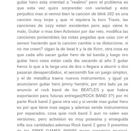
guitar hero esta orientad a "realimo" pero el problema es
que esta vez quizo sorprender con variedad y esto
perjudico mas si vemos bien la cancion de blink 182 es una
cancion muy torpe y que ni siquiera la toco Travis, las
canciones de ozzy estan excelentes pero aqui viene lo
malo, Guitar o mas bien Activision por dar reto, modifica las
canciones poniendoles las notas pegadas que usas con el
sensor haciendo que la cancion cambie o se distorcione, si
no me creen? oigan la de beat it y la de Korn, otra cosa es
que cada año sacan guitar hero de tal banda y luego oro
guitar hero osea estan cada dia sacando al año 3 guitar
heros lo que a la larga una de dos o llegara a aburrir o dos
pasaran desapercibidos, el aerosmith fue un juego simplon,
y el de metallica traera nuevos instrumentos, y igual ya
anunciaron guitar hero jimmy hendrix, por otro lado ya se
anuncio el rock band de los BEATLES y que habra
exportacion para futuras entregas(ROCK BAND 3?) por mi
parte Rock band 2 gana otra vez y si vende mas guitar hero
es por que tiene mas sagas y ademas vende instrumentos
por separados, cosa quie rock band 2 aun no salen eas
versiones, pero activision es muy posesiva y enseguida
infla sus cantidades.ademas Rock band 2 gano 3 presmios
de los SPIKE GAMES AWARS mejor repertorio musical,