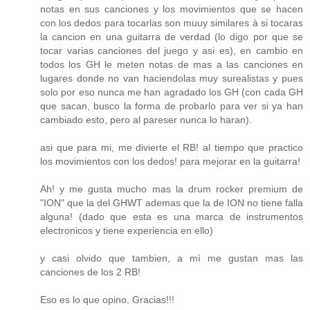
notas en sus canciones y los movimientos que se hacen
con los dedos para tocarlas son muuy similares à si tocaras
la cancion en una guitarra de verdad (lo digo por que se
tocar varias canciones del juego y asi es), en cambio en
todos los GH le meten notas de mas a las canciones en
lugares donde no van haciendolas muy surealistas y pues
solo por eso nunca me han agradado los GH (con cada GH
que sacan, busco la forma de probarlo para ver si ya han
cambiado esto, pero al pareser nunca lo haran).
asi que para mi, me divierte el RB! al tiempo que practico
los movimientos con los dedos! para mejorar en la guitarra!
Ah! y me gusta mucho mas la drum rocker premium de
"ION" que la del GHWT ademas que la de ION no tiene falla
alguna! (dado que esta es una marca de instrumentos
electronicos y tiene experiencia en ello)
y casi olvido que tambien, a mì me gustan mas las
canciones de los 2 RB!
Eso es lo que opino, Gracias!!!