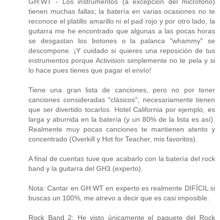
GH:WT - Los instrumentos (a excepción del micrófono)
tienen muchas fallas; la batería en varias ocasiones no te
reconoce el platillo amarillo ni el pad rojo y por otro lado, la
guitarra me he encontrado que algunas a las pocas horas
se desgastan los botones o la palanca "whammy" se
descompone. ¡Y cuidado si quieres una reposición de tus
instrumentos porque Activision simplemente no te pela y si
lo hace pues tienes que pagar el envío!
Tiene una gran lista de canciones, pero no por tener
canciones consideradas "clásicos", necesariamente tienen
que ser divertido tocarlos. Hotel California por ejemplo, es
larga y aburrida en la batería (y un 80% de la lista es así).
Realmente muy pocas canciones te mantienen atento y
concentrado (Overkill y Hot for Teacher, mis favoritos).
A final de cuentas tuve que acabarlo con la batería del rock
band y la guitarra del GH3 (experto).
Nota: Cantar en GH:WT en experto es realmente DIFÍCIL si
buscas un 100%, me atrevo a decir que es casi imposible.
Rock Band 2: He visto únicamente el paquete del Rock