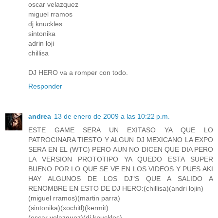
oscar velazquez
miguel rramos
dj knuckles
sintonika
adrin loji
chillisa
DJ HERO va a romper con todo.
Responder
andrea
13 de enero de 2009 a las 10:22 p.m.
ESTE GAME SERA UN EXITASO YA QUE LO
PATROCINARA TIESTO Y ALGUN DJ MEXICANO LA EXPO
SERA EN EL (WTC) PERO AUN NO DICEN QUE DIA PERO
LA VERSION PROTOTIPO YA QUEDO ESTA SUPER
BUENO POR LO QUE SE VE EN LOS VIDEOS Y PUES AKI
HAY ALGUNOS DE LOS DJ"S QUE A SALIDO A
RENOMBRE EN ESTO DE DJ HERO:(chillisa)(andri lojin)
(miguel rramos)(martin parra)
(sintonika)(xochitl)(kermit)
(oscar velazquez)(dj knuckles)