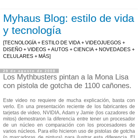
Myhaus Blog: estilo de vida
y tecnología
[TECNOLOGÍA + ESTILO DE VIDA + VIDEOJUEGOS +
DISEÑO + VIDEOS + AUTOS + CIENCIA + NOVEDADES +
CELULARES + MÁS]
29 de agosto de 2008
Los Mythbusters pintan a la Mona Lisa
con pistola de gotcha de 1100 cañones.
Este video no requiere de mucha explicación, basta con
verlo. En una presentación reciente de los fabricantes de
tarjetas de video, NVIDIA, Adam y Jamie (los cazadores de
mitos) demostraron la diferencia entre tener un procesador
de un núcleo en comparación con los procesadores de
varios núcleos. Para ello hicieron uso de pistolas de gotcha
(o marcadoras de pintura) para ilustrar esta diferencia. El