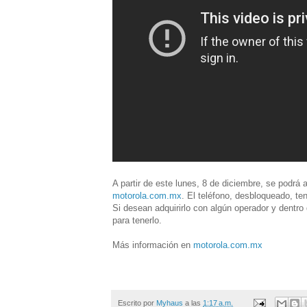
A partir de este lunes, 8 de diciembre, se podrá
motorola.com.mx
. El teléfono, desbloqueado, t
Si desean adquirirlo con algún operador y dentro
para tenerlo.
Más información en
motorola.com.mx
Escrito por
Myhaus
a las
1:17 a.m.