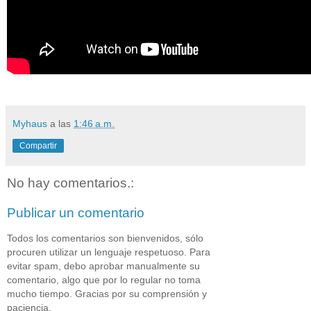
Myhaus
a las
1:46 a.m.
Compartir
No hay comentarios.:
Publicar un comentario
Todos los comentarios son bienvenidos, sólo
procuren utilizar un lenguaje respetuoso. Para
evitar spam, debo aprobar manualmente su
comentario, algo que por lo regular no toma
mucho tiempo. Gracias por su comprensión y
paciencia.