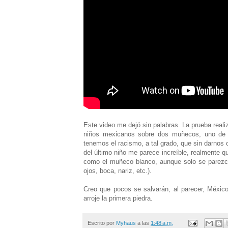
Este video me dejó sin palabras. La prueba reali
niños mexicanos sobre dos muñecos, uno de pi
tenemos el racismo, a tal grado, que sin darnos 
del último niño me parece increíble, realmente q
como el muñeco blanco, aunque solo se parezca
ojos, boca, nariz, etc.).
Creo que pocos se salvarán, al parecer, México
arroje la primera piedra.
Escrito por
Myhaus
a las
1:48 a.m.