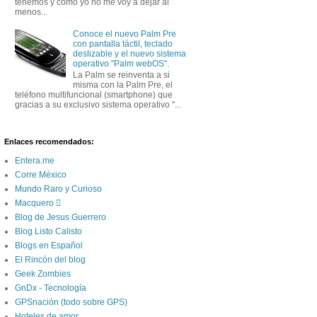
tenemos y como yo no me voy a dejar al
menos...
Conoce el nuevo Palm Pre
con pantalla táctil, teclado
deslizable y el nuevo sistema
operativo "Palm webOS".
La Palm se reinventa a si
misma con la Palm Pre, el
teléfono multifuncional (smartphone) que
gracias a su exclusivo sistema operativo "...
Enlaces recomendados:
Entera.me
Corre México
Mundo Raro y Curioso
Macquero 
Blog de Jesus Guerrero
Blog Listo Calisto
Blogs en Español
El Rincón del blog
Geek Zombies
GnDx - Tecnología
GPSnación (todo sobre GPS)
Hoteles de amor