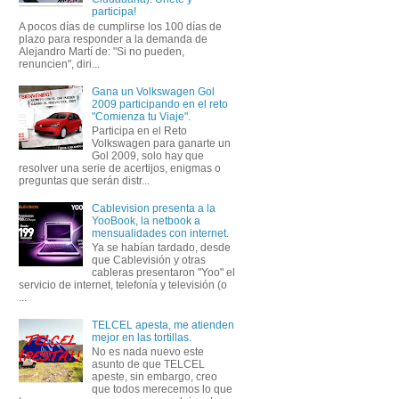
participa!
A pocos días de cumplirse los 100 días de
plazo para responder a la demanda de
Alejandro Martí de: "Si no pueden,
renuncien", diri...
Gana un Volkswagen Gol
2009 participando en el reto
"Comienza tu Viaje".
Participa en el Reto
Volkswagen para ganarte un
Gol 2009, solo hay que
resolver una serie de acertijos, enigmas o
preguntas que serán distr...
Cablevision presenta a la
YooBook, la netbook a
mensualidades con internet.
Ya se habían tardado, desde
que Cablevisión y otras
cableras presentaron "Yoo" el
servicio de internet, telefonía y televisión (o
...
TELCEL apesta, me atienden
mejor en las tortillas.
No es nada nuevo este
asunto de que TELCEL
apeste, sin embargo, creo
que todos merecemos lo que