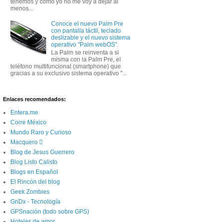
tenemos y como yo no me voy a dejar al
menos...
Conoce el nuevo Palm Pre
con pantalla táctil, teclado
deslizable y el nuevo sistema
operativo "Palm webOS".
La Palm se reinventa a si
misma con la Palm Pre, el
teléfono multifuncional (smartphone) que
gracias a su exclusivo sistema operativo "...
Enlaces recomendados:
Entera.me
Corre México
Mundo Raro y Curioso
Macquero 
Blog de Jesus Guerrero
Blog Listo Calisto
Blogs en Español
El Rincón del blog
Geek Zombies
GnDx - Tecnología
GPSnación (todo sobre GPS)
Hoteles de amor