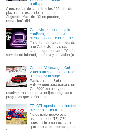
participa!
A pocos días de cumplirse los 100 días de
plazo para responder a la demanda de
Alejandro Martí de: "Si no pueden,
renuncien", diri...
Cablevision presenta a la
YooBook, la netbook a
mensualidades con internet.
Ya se habían tardado, desde
que Cablevisión y otras
cableras presentaron "Yoo" el
servicio de internet, telefonía y televisión (o
...
Gana un Volkswagen Gol
2009 participando en el reto
"Comienza tu Viaje".
Participa en el Reto
Volkswagen para ganarte un
Gol 2009, solo hay que
resolver una serie de acertijos, enigmas o
preguntas que serán distr...
TELCEL apesta, me atienden
mejor en las tortillas.
No es nada nuevo este
asunto de que TELCEL
apeste, sin embargo, creo
que todos merecemos lo que