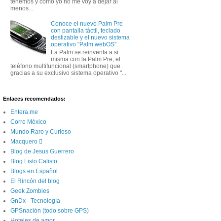
tenemos y como yo no me voy a dejar al
menos...
Conoce el nuevo Palm Pre
con pantalla táctil, teclado
deslizable y el nuevo sistema
operativo "Palm webOS".
La Palm se reinventa a si
misma con la Palm Pre, el
teléfono multifuncional (smartphone) que
gracias a su exclusivo sistema operativo "...
Enlaces recomendados:
Entera.me
Corre México
Mundo Raro y Curioso
Macquero 
Blog de Jesus Guerrero
Blog Listo Calisto
Blogs en Español
El Rincón del blog
Geek Zombies
GnDx - Tecnología
GPSnación (todo sobre GPS)
Hoteles de amor