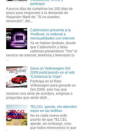
participa!
A pocos días de cumplirse los 100 días de
plazo para responder a la demanda de
Alejandro Martí de: "Si no pueden,
renuncien", diri...
Cablevision presenta a la
YooBook, la netbook a
mensualidades con internet.
Ya se habían tardado, desde
que Cablevisión y otras
cableras presentaron "Yoo" el
servicio de internet, telefonía y televisión (o
...
Gana un Volkswagen Gol
2009 participando en el reto
"Comienza tu Viaje".
Participa en el Reto
Volkswagen para ganarte un
Gol 2009, solo hay que
resolver una serie de acertijos, enigmas o
preguntas que serán distr...
TELCEL apesta, me atienden
mejor en las tortillas.
No es nada nuevo este
asunto de que TELCEL
apeste, sin embargo, creo
que todos merecemos lo que