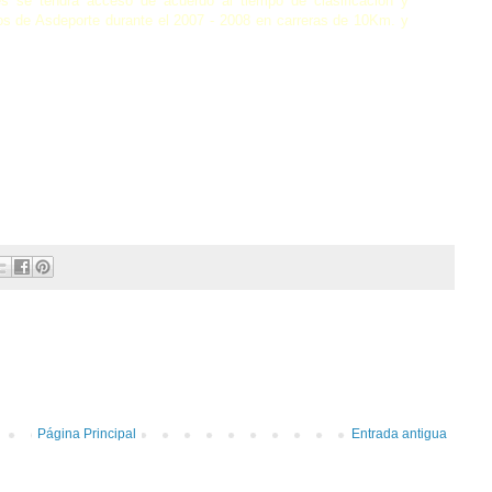
s se tendrá acceso de acuerdo al tiempo de clasificación y
os de Asdeporte durante el 2007 - 2008 en carreras de 10Km. y
Página Principal
Entrada antigua