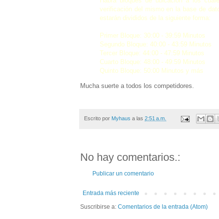
Habrá bloques de ubicación a los cuale
verificación del mismo en la base de dat
estarán divididos de la siguiente forma:
Primer Bloque: 30:00 - 39:59 Minutos
Segundo Bloque: 40:00 - 43:59 Minutos
Tercer Bloque: 44:00 - 47:59 Minutos
Cuarto Bloque: 48:00 - 49:59 Minutos
Quinto Bloque: 50:00 Minutos y más
Mucha suerte a todos los competidores.
Escrito por
Myhaus
a las
2:51 a.m.
No hay comentarios.:
Publicar un comentario
Entrada más reciente
Suscribirse a:
Comentarios de la entrada (Atom)