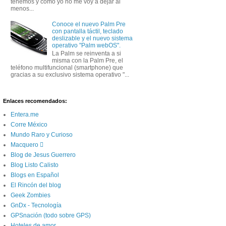
tenemos y como yo no me voy a dejar al
menos...
Conoce el nuevo Palm Pre
con pantalla táctil, teclado
deslizable y el nuevo sistema
operativo "Palm webOS".
La Palm se reinventa a si
misma con la Palm Pre, el
teléfono multifuncional (smartphone) que
gracias a su exclusivo sistema operativo "...
Enlaces recomendados:
Entera.me
Corre México
Mundo Raro y Curioso
Macquero 
Blog de Jesus Guerrero
Blog Listo Calisto
Blogs en Español
El Rincón del blog
Geek Zombies
GnDx - Tecnología
GPSnación (todo sobre GPS)
Hoteles de amor