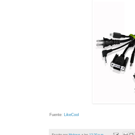
Fuente:
LikeCool
Escrito por
Myhaus
a las
12:20 a.m.