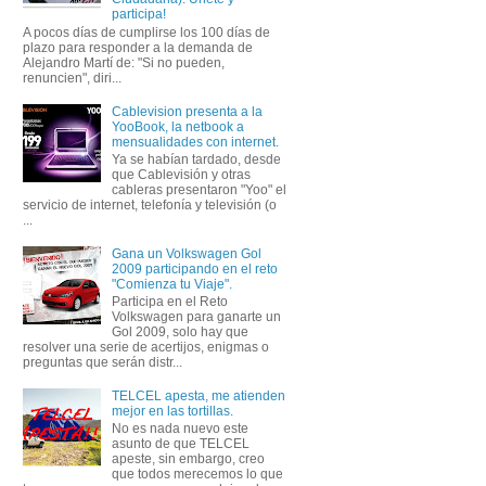
participa!
A pocos días de cumplirse los 100 días de
plazo para responder a la demanda de
Alejandro Martí de: "Si no pueden,
renuncien", diri...
Cablevision presenta a la
YooBook, la netbook a
mensualidades con internet.
Ya se habían tardado, desde
que Cablevisión y otras
cableras presentaron "Yoo" el
servicio de internet, telefonía y televisión (o
...
Gana un Volkswagen Gol
2009 participando en el reto
"Comienza tu Viaje".
Participa en el Reto
Volkswagen para ganarte un
Gol 2009, solo hay que
resolver una serie de acertijos, enigmas o
preguntas que serán distr...
TELCEL apesta, me atienden
mejor en las tortillas.
No es nada nuevo este
asunto de que TELCEL
apeste, sin embargo, creo
que todos merecemos lo que