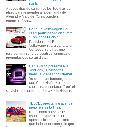
participa!
A pocos días de cumplirse los 100 días de
plazo para responder a la demanda de
Alejandro Martí de: "Si no pueden,
renuncien", diri...
Gana un Volkswagen Gol
2009 participando en el reto
"Comienza tu Viaje".
Participa en el Reto
Volkswagen para ganarte un
Gol 2009, solo hay que
resolver una serie de acertijos, enigmas o
preguntas que serán distr...
Cablevision presenta a la
YooBook, la netbook a
mensualidades con internet.
Ya se habían tardado, desde
que Cablevisión y otras
cableras presentaron "Yoo" el
servicio de internet, telefonía y televisión (o
...
TELCEL apesta, me atienden
mejor en las tortillas.
No es nada nuevo este
asunto de que TELCEL
apeste, sin embargo, creo
que todos merecemos lo que