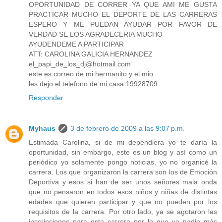
OPORTUNIDAD DE CORRER YA QUE AMI ME GUSTA
PRACTICAR MUCHO EL DEPORTE DE LAS CARRERAS
ESPERO Y ME PUEDAN AYUDAR POR FAVOR DE
VERDAD SE LOS AGRADECERIA MUCHO
AYUDENDEME A PARTICIPAR
ATT: CAROLINA GALICIA HERNANDEZ
el_papi_de_los_dj@hotmail.com
este es correo de mi hermanito y el mio
les dejo el telefono de mi casa 19928709
Responder
Myhaus
3 de febrero de 2009 a las 9:07 p.m.
Estimada Carolina, si de mi dependiera yo te daría la
oportunidad, sin embargo, este es un blog y así como un
periódico yo solamente pongo noticias, yo no organicé la
carrera. Los que organizaron la carrera son los de Emoción
Deportiva y esos si han de ser unos señores mala onda
que no pensaron en todos esos niños y niñas de distintas
edades que quieren participar y que no pueden por los
requisitos de la carrera. Por otro lado, ya se agotaron las
inscripciones para esta carrera por lo que ya nadie más