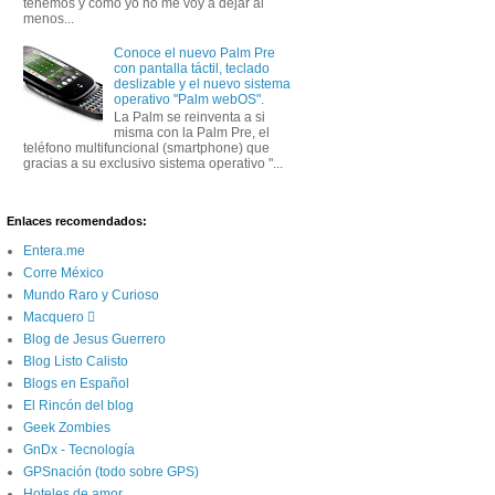
tenemos y como yo no me voy a dejar al
menos...
Conoce el nuevo Palm Pre
con pantalla táctil, teclado
deslizable y el nuevo sistema
operativo "Palm webOS".
La Palm se reinventa a si
misma con la Palm Pre, el
teléfono multifuncional (smartphone) que
gracias a su exclusivo sistema operativo "...
Enlaces recomendados:
Entera.me
Corre México
Mundo Raro y Curioso
Macquero 
Blog de Jesus Guerrero
Blog Listo Calisto
Blogs en Español
El Rincón del blog
Geek Zombies
GnDx - Tecnología
GPSnación (todo sobre GPS)
Hoteles de amor