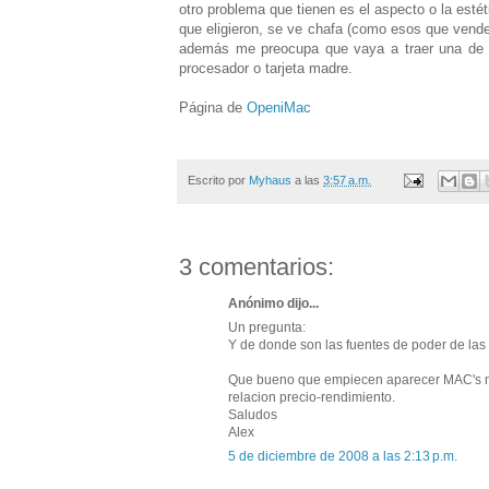
otro problema que tienen es el aspecto o la est
que eligieron, se ve chafa (como esos que vend
además me preocupa que vaya a traer una de e
procesador o tarjeta madre.
Página de
OpeniMac
Escrito por
Myhaus
a las
3:57 a.m.
3 comentarios:
Anónimo dijo...
Un pregunta:
Y de donde son las fuentes de poder de las
Que bueno que empiecen aparecer MAC's ma
relacion precio-rendimiento.
Saludos
Alex
5 de diciembre de 2008 a las 2:13 p.m.