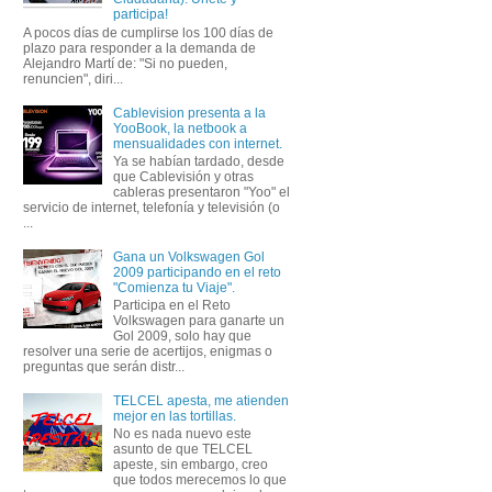
participa!
A pocos días de cumplirse los 100 días de
plazo para responder a la demanda de
Alejandro Martí de: "Si no pueden,
renuncien", diri...
Cablevision presenta a la
YooBook, la netbook a
mensualidades con internet.
Ya se habían tardado, desde
que Cablevisión y otras
cableras presentaron "Yoo" el
servicio de internet, telefonía y televisión (o
...
Gana un Volkswagen Gol
2009 participando en el reto
"Comienza tu Viaje".
Participa en el Reto
Volkswagen para ganarte un
Gol 2009, solo hay que
resolver una serie de acertijos, enigmas o
preguntas que serán distr...
TELCEL apesta, me atienden
mejor en las tortillas.
No es nada nuevo este
asunto de que TELCEL
apeste, sin embargo, creo
que todos merecemos lo que