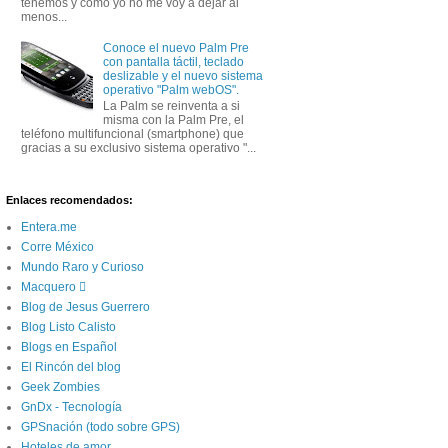
tenemos y como yo no me voy a dejar al
menos...
Conoce el nuevo Palm Pre
con pantalla táctil, teclado
deslizable y el nuevo sistema
operativo "Palm webOS".
La Palm se reinventa a si
misma con la Palm Pre, el
teléfono multifuncional (smartphone) que
gracias a su exclusivo sistema operativo "...
Enlaces recomendados:
Entera.me
Corre México
Mundo Raro y Curioso
Macquero 
Blog de Jesus Guerrero
Blog Listo Calisto
Blogs en Español
El Rincón del blog
Geek Zombies
GnDx - Tecnología
GPSnación (todo sobre GPS)
Hoteles de amor