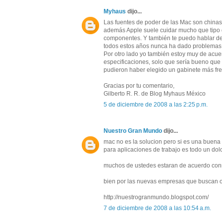
Myhaus
dijo...
Las fuentes de poder de las Mac son chinas
además Apple suele cuidar mucho que tipo d
componentes. Y también te puedo hablar de
todos estos años nunca ha dado problemas (
Por otro lado yo también estoy muy de ac
especificaciones, solo que sería bueno que
pudieron haber elegido un gabinete más freg
Gracias por tu comentario,
Gilberto R. R. de Blog Myhaus México
5 de diciembre de 2008 a las 2:25 p.m.
Nuestro Gran Mundo
dijo...
mac no es la solucion pero si es una buena 
para aplicaciones de trabajo es todo un dolo
muchos de ustedes estaran de acuerdo co
bien por las nuevas empresas que buscan 
http://nuestrogranmundo.blogspot.com/
7 de diciembre de 2008 a las 10:54 a.m.