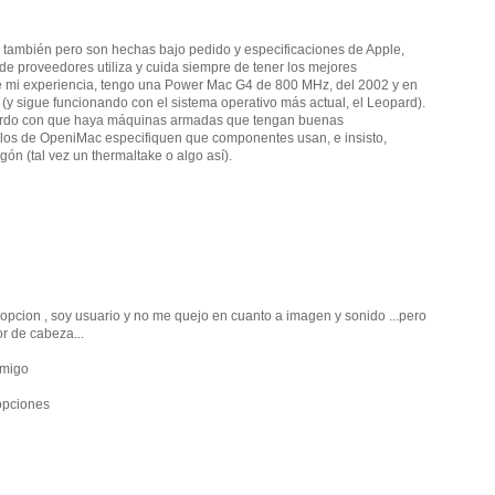
 también pero son hechas bajo pedido y especificaciones de Apple,
e proveedores utiliza y cuida siempre de tener los mejores
 mi experiencia, tengo una Power Mac G4 de 800 MHz, del 2002 y en
y sigue funcionando con el sistema operativo más actual, el Leopard).
uerdo con que haya máquinas armadas que tengan buenas
 los de OpeniMac especifiquen que componentes usan, e insisto,
ón (tal vez un thermaltake o algo así).
opcion , soy usuario y no me quejo en cuanto a imagen y sonido ...pero
r de cabeza...
nmigo
opciones