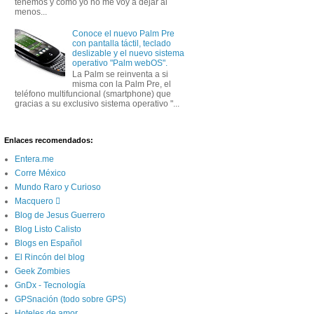
tenemos y como yo no me voy a dejar al
menos...
Conoce el nuevo Palm Pre
con pantalla táctil, teclado
deslizable y el nuevo sistema
operativo "Palm webOS".
La Palm se reinventa a si
misma con la Palm Pre, el
teléfono multifuncional (smartphone) que
gracias a su exclusivo sistema operativo "...
Enlaces recomendados:
Entera.me
Corre México
Mundo Raro y Curioso
Macquero 
Blog de Jesus Guerrero
Blog Listo Calisto
Blogs en Español
El Rincón del blog
Geek Zombies
GnDx - Tecnología
GPSnación (todo sobre GPS)
Hoteles de amor