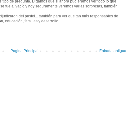
te tipo de pregunta. Digamos que si ahora pudieramos ver todo lo que
 se fue al vacío y hoy seguramente veremos varias sorpresas, también
djudicaron del pastel... también para ver que tan más responsables de
n, educación, familias y desarrollo.
Página Principal
Entrada antigua