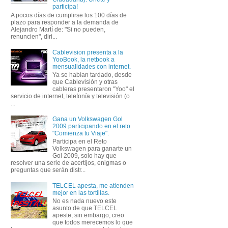
participa!
A pocos días de cumplirse los 100 días de
plazo para responder a la demanda de
Alejandro Martí de: "Si no pueden,
renuncien", diri...
Cablevision presenta a la
YooBook, la netbook a
mensualidades con internet.
Ya se habían tardado, desde
que Cablevisión y otras
cableras presentaron "Yoo" el
servicio de internet, telefonía y televisión (o
...
Gana un Volkswagen Gol
2009 participando en el reto
"Comienza tu Viaje".
Participa en el Reto
Volkswagen para ganarte un
Gol 2009, solo hay que
resolver una serie de acertijos, enigmas o
preguntas que serán distr...
TELCEL apesta, me atienden
mejor en las tortillas.
No es nada nuevo este
asunto de que TELCEL
apeste, sin embargo, creo
que todos merecemos lo que