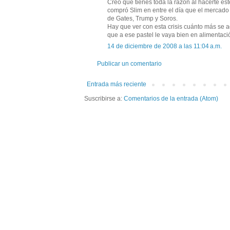
Creo que tienes toda la razón al hacerte es
compró Slim en entre el día que el mercado
de Gates, Trump y Soros.
Hay que ver con esta crisis cuánto más se a
que a ese pastel le vaya bien en alimentació
14 de diciembre de 2008 a las 11:04 a.m.
Publicar un comentario
Entrada más reciente
Suscribirse a:
Comentarios de la entrada (Atom)