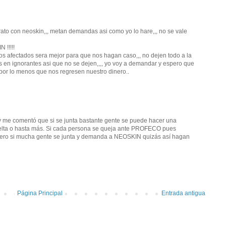
trato con neoskin,,, metan demandas asi como yo lo hare,,, no se vale
!!!!!
los afectados sera mejor para que nos hagan caso,,, no dejen todo a la
s en ignorantes asi que no se dejen,,,, yo voy a demandar y espero que
por lo menos que nos regresen nuestro dinero..
y me comentó que si se junta bastante gente se puede hacer una
uelta o hasta más. Si cada persona se queja ante PROFECO pues
pero si mucha gente se junta y demanda a NEOSKIN quizás así hagan
Página Principal
Entrada antigua