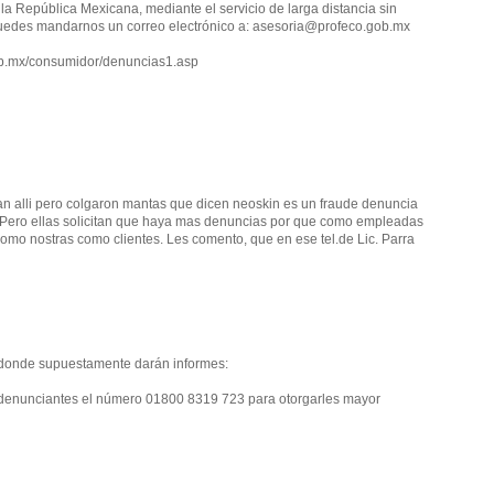
 la República Mexicana, mediante el servicio de larga distancia sin
puedes mandarnos un correo electrónico a: asesoria@profeco.gob.mx
b.mx/consumidor/denuncias1.asp
tan alli pero colgaron mantas que dicen neoskin es un fraude denuncia
. Pero ellas solicitan que haya mas denuncias por que como empleadas
omo nostras como clientes. Les comento, que en ese tel.de Lic. Parra
o donde supuestamente darán informes:
s denunciantes el número 01800 8319 723 para otorgarles mayor