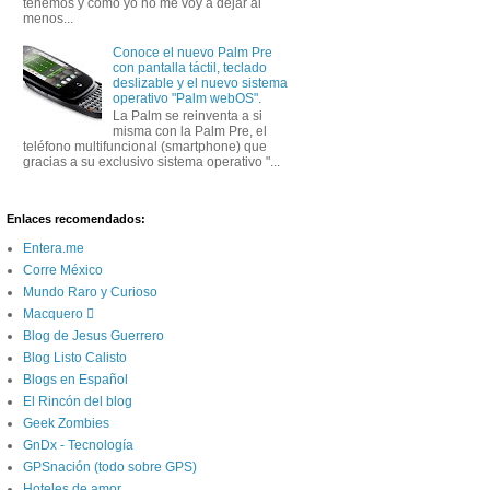
tenemos y como yo no me voy a dejar al
menos...
Conoce el nuevo Palm Pre
con pantalla táctil, teclado
deslizable y el nuevo sistema
operativo "Palm webOS".
La Palm se reinventa a si
misma con la Palm Pre, el
teléfono multifuncional (smartphone) que
gracias a su exclusivo sistema operativo "...
Enlaces recomendados:
Entera.me
Corre México
Mundo Raro y Curioso
Macquero 
Blog de Jesus Guerrero
Blog Listo Calisto
Blogs en Español
El Rincón del blog
Geek Zombies
GnDx - Tecnología
GPSnación (todo sobre GPS)
Hoteles de amor