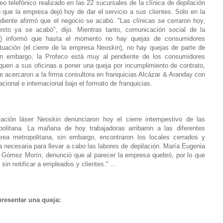
 telefónico realizado en las 22 sucursales de la clínica de depilación
 que la empresa dejó hoy de dar el servicio a sus clientes. Sólo en la
iente afirmó que el negocio se acabó. "Las clínicas se cerraron hoy,
sto ya se acabó", dijo. Mientras tanto, comunicación social de la
co) informó que hasta el momento no hay quejas de consumidores
tuación (el cierre de la empresa Neoskin), no hay quejas de parte de
in embargo, la Profeco está muy al pendiente de los consumidores
quen a sus oficinas a poner una queja por incumplimiento de contrato,
acercaron a la firma consultora en franquicias Alcázar & Aranday con
cional e internacional bajo el formato de franquicias.
ción láser Neoskin denunciaron hoy el cierre intempestivo de las
olitana. La mañana de hoy trabajadoras arribaron a las diferentes
ea metropolitana, sin embargo, encontraron los locales cerrados y
 necesaria para llevar a cabo las labores de depilación. María Eugenia
 Gómez Morín, denunció que al parecer la empresa quebró, por lo que
sin notificar a empleados y clientes." ...
resentar una queja: