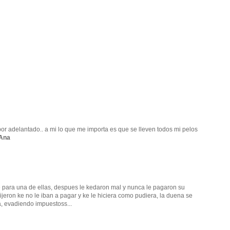
por adelantado.. a mi lo que me importa es que se lleven todos mi pelos
Ana
e para una de ellas, despues le kedaron mal y nunca le pagaron su
dijeron ke no le iban a pagar y ke le hiciera como pudiera, la duena se
a, evadiendo impuestoss...