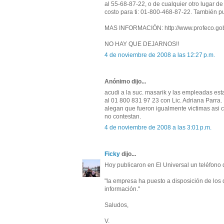
al 55-68-87-22, o de cualquier otro lugar de
costo para ti: 01-800-468-87-22. También 
MAS INFORMACIÓN: http://www.profeco.go
NO HAY QUE DEJARNOS!!
4 de noviembre de 2008 a las 12:27 p.m.
Anónimo dijo...
acudi a la suc. masarik y las empleadas es
al 01 800 831 97 23 con Lic. Adriana Parra
alegan que fueron igualmente victimas asi c
no contestan.
4 de noviembre de 2008 a las 3:01 p.m.
Ficky
dijo...
Hoy publicaron en El Universal un teléfon
"la empresa ha puesto a disposición de lo
información."
Saludos,
V.