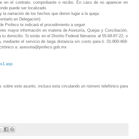
ce en el contrato, comprobante o recibo. En caso de no aparecer en
onde puede ser localizado.
y la narración de los hechos que dieron lugar a la queja.
entarlo en Delegación)
de Profeco te indicará el procedimiento a seguir.
eres mayor información en materia de Asesoría, Quejas y Conciliación,
u domicilio. Si estás en el Distrito Federal llámanos al 55-68-87-22, o
, mediante el servicio de larga distancia sin costo para ti: 01-800-468-
ctrónico a: asesoria@profeco.gob.mx
as1.asp
 sobre este asunto, incluso esta circulando un número telefónico para