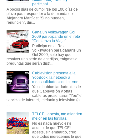
participa!
A pocos días de cumplirse los 100 días de
plazo para responder a la demanda de
Alejandro Martí de: "Si no pueden,
renuncien", diri...
Gana un Volkswagen Gol
2009 participando en el reto
"Comienza tu Viaje".
Participa en el Reto
Volkswagen para ganarte un
Gol 2009, solo hay que
resolver una serie de acertijos, enigmas o
preguntas que serán distr...
Cablevision presenta a la
YooBook, la netbook a
mensualidades con internet.
Ya se habían tardado, desde
que Cablevisión y otras
cableras presentaron "Yoo" el
servicio de internet, telefonía y televisión (o
...
TELCEL apesta, me atienden
mejor en las tortillas.
No es nada nuevo este
asunto de que TELCEL
apeste, sin embargo, creo
que todos merecemos lo que