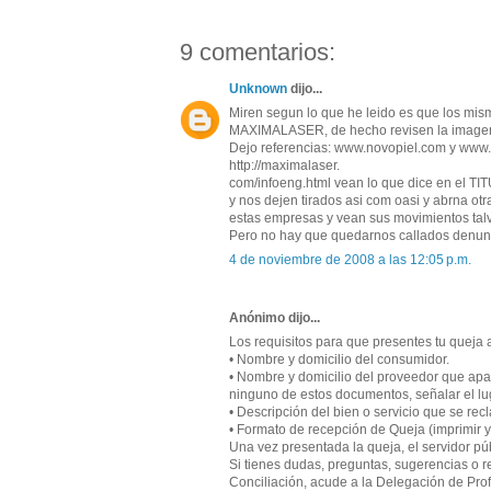
9 comentarios:
Unknown
dijo...
Miren segun lo que he leido es que los m
MAXIMALASER, de hecho revisen la imagen de
Dejo referencias: www.novopiel.com y www.m
http://maximalaser.
com/infoeng.html vean lo que dice en el TI
y nos dejen tirados asi com oasi y abrna otr
estas empresas y vean sus movimientos tal
Pero no hay que quedarnos callados denun
4 de noviembre de 2008 a las 12:05 p.m.
Anónimo dijo...
Los requisitos para que presentes tu quej
• Nombre y domicilio del consumidor.
• Nombre y domicilio del proveedor que apa
ninguno de estos documentos, señalar el lu
• Descripción del bien o servicio que se rec
• Formato de recepción de Queja (imprimir 
Una vez presentada la queja, el servidor púb
Si tienes dudas, preguntas, sugerencias o 
Conciliación, acude a la Delegación de Prof