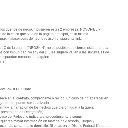
ismos dueños de neoskin pusieron estas 2 empresas, NOVOPIEL y
 la chica que sale en la pagian principal, es la misma.
aximalaser.com, de hecho revisen el siguiente link:
TULO de la pagina "NEOSKIN", no es posible que cierren esta empresa
as con impunidad, yo soy del DF, les sugiero vallan a las sucursales de
vez puedan reconocer a alguien.
cien.
a ante PROFECO son:
rece en el contrato, comprobante o recibo. En caso de no aparecer en
gar donde puede ser localizado.
lama y la narración de los hechos que dieron lugar a la queja.
y presentarlo en Delegación)
lico de Profeco te indicará el procedimiento a seguir.
requieres mayor información en materia de Asesoría, Quejas y
eco más cercana a tu domicilio. Si estás en el Distrito Federal llámanos