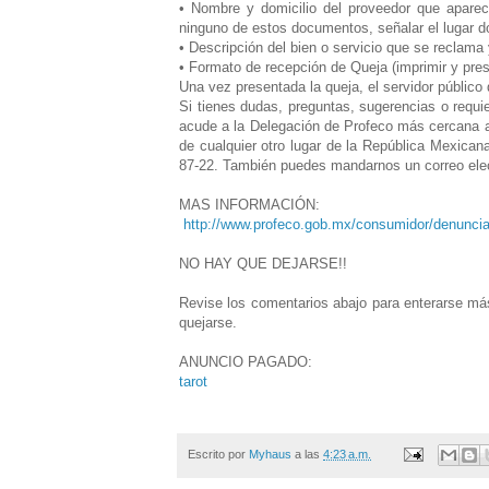
• Nombre y domicilio del proveedor que apare
ninguno de estos documentos, señalar el lugar d
• Descripción del bien o servicio que se reclama 
• Formato de recepción de Queja (imprimir y pres
Una vez presentada la queja, el servidor público 
Si tienes dudas, preguntas, sugerencias o requi
acude a la Delegación de Profeco más cercana a t
de cualquier otro lugar de la República Mexicana
87-22. También puedes mandarnos un correo ele
MAS INFORMACIÓN:
http://www.profeco.gob.mx/consumidor/denunci
NO HAY QUE DEJARSE!!
Revise los comentarios abajo para enterarse más
quejarse.
ANUNCIO PAGADO:
tarot
Escrito por
Myhaus
a las
4:23 a.m.