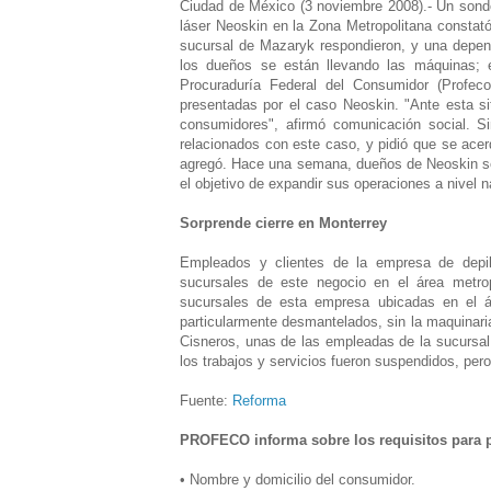
Ciudad de México (3 noviembre 2008).- Un sondeo
láser Neoskin en la Zona Metropolitana constató
sucursal de Mazaryk respondieron, y una depend
los dueños se están llevando las máquinas; e
Procuraduría Federal del Consumidor (Profe
presentadas por el caso Neoskin. "Ante esta si
consumidores", afirmó comunicación social. S
relacionados con este caso, y pidió que se acer
agregó. Hace una semana, dueños de Neoskin se 
el objetivo de expandir sus operaciones a nivel na
Sorprende cierre en Monterrey
Empleados y clientes de la empresa de depila
sucursales de este negocio en el área metrop
sucursales de esta empresa ubicadas en el ár
particularmente desmantelados, sin la maquinaria
Cisneros, unas de las empleadas de la sucursal
los trabajos y servicios fueron suspendidos, pero 
Fuente:
Reforma
PROFECO informa sobre los requisitos para p
• Nombre y domicilio del consumidor.