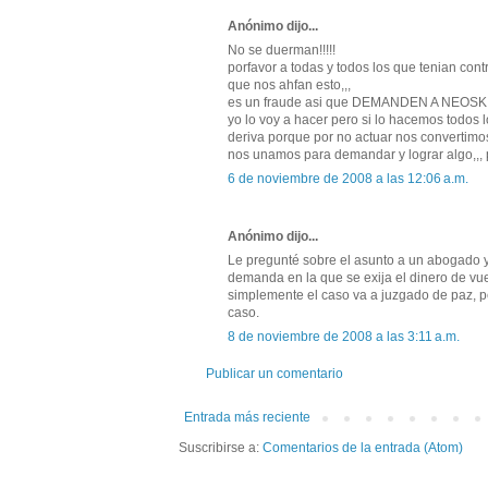
Anónimo dijo...
No se duerman!!!!!
porfavor a todas y todos los que tenian con
que nos ahfan esto,,,
es un fraude asi que DEMANDEN A NEOSKIN 
yo lo voy a hacer pero si lo hacemos todos 
deriva porque por no actuar nos convertimo
nos unamos para demandar y lograr algo,,, 
6 de noviembre de 2008 a las 12:06 a.m.
Anónimo dijo...
Le pregunté sobre el asunto a un abogado 
demanda en la que se exija el dinero de v
simplemente el caso va a juzgado de paz, 
caso.
8 de noviembre de 2008 a las 3:11 a.m.
Publicar un comentario
Entrada más reciente
Suscribirse a:
Comentarios de la entrada (Atom)