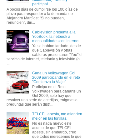
participa!
A pocos días de cumplirse los 100 días de
plazo para responder a la demanda de
Alejandro Martí de: "Si no pueden,
renuncien", diri...
Cablevision presenta a la
YooBook, la netbook a
mensualidades con internet.
Ya se habían tardado, desde
que Cablevisión y otras
cableras presentaron "Yoo" el
servicio de internet, telefonía y televisión (o
...
Gana un Volkswagen Gol
2009 participando en el reto
"Comienza tu Viaje".
Participa en el Reto
Volkswagen para ganarte un
Gol 2009, solo hay que
resolver una serie de acertijos, enigmas o
preguntas que serán distr...
TELCEL apesta, me atienden
mejor en las tortillas.
No es nada nuevo este
asunto de que TELCEL
apeste, sin embargo, creo
que todos merecemos lo que