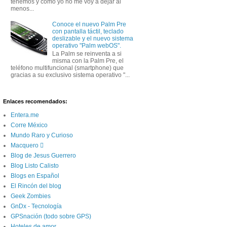
tenemos y como yo no me voy a dejar al
menos...
Conoce el nuevo Palm Pre
con pantalla táctil, teclado
deslizable y el nuevo sistema
operativo "Palm webOS".
La Palm se reinventa a si
misma con la Palm Pre, el
teléfono multifuncional (smartphone) que
gracias a su exclusivo sistema operativo "...
Enlaces recomendados:
Entera.me
Corre México
Mundo Raro y Curioso
Macquero 
Blog de Jesus Guerrero
Blog Listo Calisto
Blogs en Español
El Rincón del blog
Geek Zombies
GnDx - Tecnología
GPSnación (todo sobre GPS)
Hoteles de amor