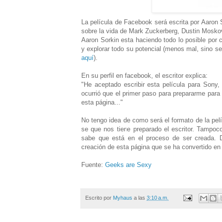
La película de Facebook será escrita por Aaron 
sobre la vida de Mark Zuckerberg, Dustin Moskov
Aaron Sorkin esta haciendo todo lo posible por c
y explorar todo su potencial (menos mal, sino ser
aquí
).
En su perfil en facebook, el escritor explica:
"He aceptado escribir esta película para Sony
ocurrió que el primer paso para prepararme para 
esta página..."
No tengo idea de como será el formato de la pel
se que nos tiene preparado el escritor. Tampoc
sabe que está en el proceso de ser creada. D
creación de esta página que se ha convertido en
Fuente:
Geeks are Sexy
Escrito por
Myhaus
a las
3:10 a.m.