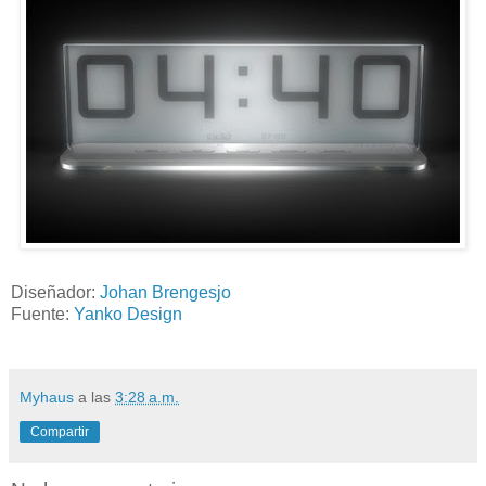
Diseñador:
Johan Brengesjo
Fuente:
Yanko Design
Myhaus
a las
3:28 a.m.
Compartir