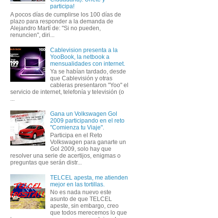
participa!
A pocos días de cumplirse los 100 días de
plazo para responder a la demanda de
Alejandro Martí de: "Si no pueden,
renuncien", diri...
Cablevision presenta a la
YooBook, la netbook a
mensualidades con internet.
Ya se habían tardado, desde
que Cablevisión y otras
cableras presentaron "Yoo" el
servicio de internet, telefonía y televisión (o
...
Gana un Volkswagen Gol
2009 participando en el reto
"Comienza tu Viaje".
Participa en el Reto
Volkswagen para ganarte un
Gol 2009, solo hay que
resolver una serie de acertijos, enigmas o
preguntas que serán distr...
TELCEL apesta, me atienden
mejor en las tortillas.
No es nada nuevo este
asunto de que TELCEL
apeste, sin embargo, creo
que todos merecemos lo que