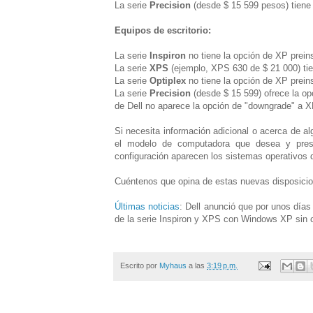
La serie
Precision
(desde $ 15 599 pesos) tiene 
Equipos de escritorio:
La serie
Inspiron
no tiene la opción de XP prein
La serie
XPS
(ejemplo, XPS 630 de $ 21 000) tie
La serie
Optiplex
no tiene la opción de XP prein
La serie
Precision
(desde $ 15 599) ofrece la opc
de Dell no aparece la opción de "downgrade" a X
Si necesita información adicional o acerca de al
el modelo de computadora que desea y presi
configuración aparecen los sistemas operativos 
Cuéntenos que opina de estas nuevas disposicion
Últimas noticias
: Dell anunció que por unos día
de la serie Inspiron y XPS con Windows XP sin co
Escrito por
Myhaus
a las
3:19 p.m.