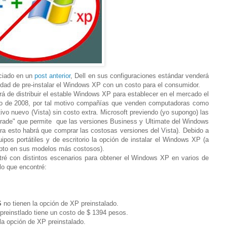
ciado en un
post anterior
, Dell en sus configuraciones estándar venderá
idad de pre-instalar el Windows XP con un costo para el consumidor.
á de distribuir el estable Windows XP para establecer en el mercado el
unio de 2008, por tal motivo compañías que venden computadoras como
ivo nuevo (Vista) sin costo extra. Microsoft previendo (yo supongo) las
grade" que permite que las versiones Business y Ultimate del Windows
a esto habrá que comprar las costosas versiones del Vista). Debido a
pos portátiles y de escritorio la opción de instalar el Windows XP (a
cepto en sus modelos más costosos).
é con distintos escenarios para obtener el Windows XP en varios de
 lo que encontré:
S
no tienen la opción de XP preinstalado.
preinstlado tiene un costo de $ 1394 pesos.
la opción de XP preinstalado.