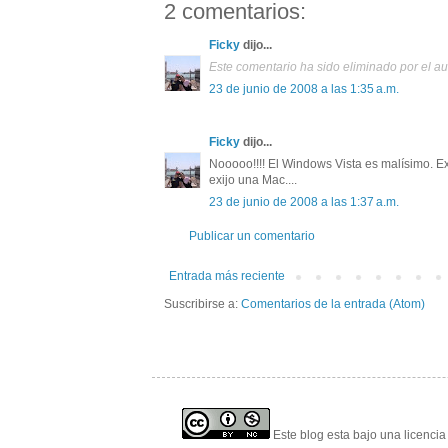
2 comentarios:
Ficky
dijo...
Este comentario ha sido eliminado por el au
23 de junio de 2008 a las 1:35 a.m.
Ficky
dijo...
Nooooo!!!! El Windows Vista es malísimo. 
exijo una Mac....
23 de junio de 2008 a las 1:37 a.m.
Publicar un comentario
Entrada más reciente
Suscribirse a:
Comentarios de la entrada (Atom)
Este blog esta bajo una licenci