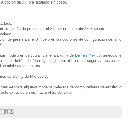
la opción de XP preinstalado sin costo.
stalado.
ne la opción de preinstalar el XP por un costo de $896 pesos.
stalado.
ión de preinstalar el XP pero en las opciones de configuración del sitio
P.
gún modelo en particular visite la página de
Dell en México
, seleccione
one el botón de "Configurar y cotizar", en la segunda opción de
disponibles y los costos.
es de Dell (y de Microsoft).
s más venderá algunos modelos selectos de computadoras de escritorio
sto extra, esto será hasta el 26 de junio.