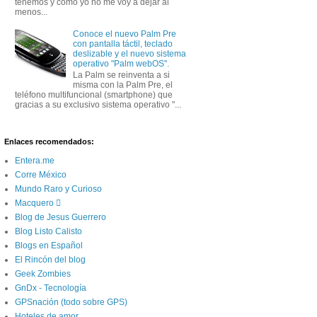
tenemos y como yo no me voy a dejar al
menos...
Conoce el nuevo Palm Pre
con pantalla táctil, teclado
deslizable y el nuevo sistema
operativo "Palm webOS".
La Palm se reinventa a si
misma con la Palm Pre, el
teléfono multifuncional (smartphone) que
gracias a su exclusivo sistema operativo "...
Enlaces recomendados:
Entera.me
Corre México
Mundo Raro y Curioso
Macquero 
Blog de Jesus Guerrero
Blog Listo Calisto
Blogs en Español
El Rincón del blog
Geek Zombies
GnDx - Tecnología
GPSnación (todo sobre GPS)
Hoteles de amor